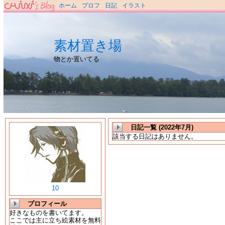
ホーム
プロフ
日記
イラスト
素材置き場
物とか置いてる
日記一覧 (2022年7月)
該当する日記はありません。
10
プロフィール
好きなものを書いてます。
ここでは主に立ち絵素材を無料