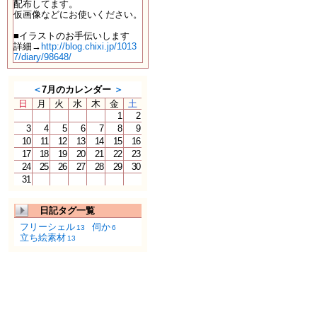
配布してます。
仮画像などにお使いください。
■イラストのお手伝いします
詳細→
http://blog.chixi.jp/1013
7/diary/98648/
＜
7月のカレンダー
＞
日
月
火
水
木
金
土
1
2
3
4
5
6
7
8
9
10
11
12
13
14
15
16
17
18
19
20
21
22
23
24
25
26
27
28
29
30
31
日記タグ一覧
フリーシェル
伺か
13
6
立ち絵素材
13