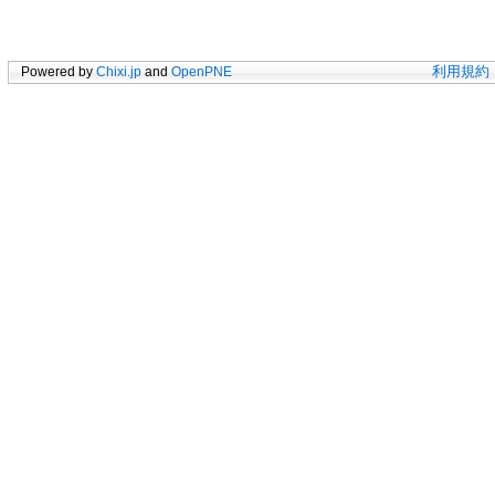
Powered by
Chixi.jp
and
OpenPNE
利用規約