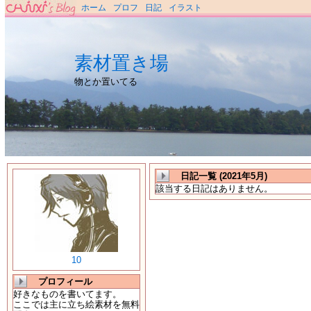
ホーム
プロフ
日記
イラスト
素材置き場
物とか置いてる
日記一覧 (2021年5月)
該当する日記はありません。
10
プロフィール
好きなものを書いてます。
ここでは主に立ち絵素材を無料