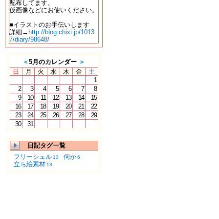
配布してます。
仮画像などにお使いください。
■イラストのお手伝いします
詳細→
http://blog.chixi.jp/1013
7/diary/98648/
＜
5月のカレンダー
＞
日
月
火
水
木
金
土
1
2
3
4
5
6
7
8
9
10
11
12
13
14
15
16
17
18
19
20
21
22
23
24
25
26
27
28
29
30
31
日記タグ一覧
フリーシェル
伺か
13
6
立ち絵素材
13