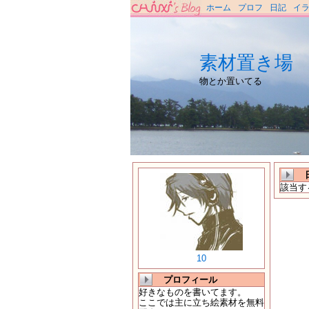
ホーム
プロフ
日記
イ
素材置き場
物とか置いてる
該当す
10
プロフィール
好きなものを書いてます。
ここでは主に立ち絵素材を無料