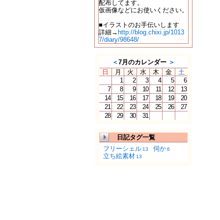
配布してます。
仮画像などにお使いください。
■イラストのお手伝いします
詳細→
http://blog.chixi.jp/1013
7/diary/98648/
＜
7月のカレンダー
＞
日
月
火
水
木
金
土
1
2
3
4
5
6
7
8
9
10
11
12
13
14
15
16
17
18
19
20
21
22
23
24
25
26
27
28
29
30
31
日記タグ一覧
フリーシェル
伺か
13
6
立ち絵素材
13