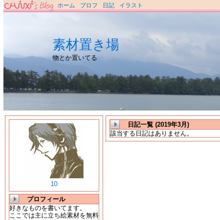
ホーム
プロフ
日記
イラスト
素材置き場
物とか置いてる
日記一覧 (2019年3月)
該当する日記はありません。
10
プロフィール
好きなものを書いてます。
ここでは主に立ち絵素材を無料