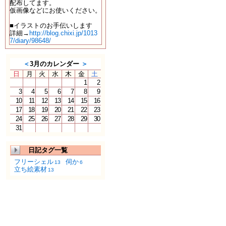
配布してます。
仮画像などにお使いください。
■イラストのお手伝いします
詳細→
http://blog.chixi.jp/1013
7/diary/98648/
＜
3月のカレンダー
＞
日
月
火
水
木
金
土
1
2
3
4
5
6
7
8
9
10
11
12
13
14
15
16
17
18
19
20
21
22
23
24
25
26
27
28
29
30
31
日記タグ一覧
フリーシェル
伺か
13
6
立ち絵素材
13