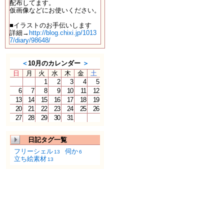
配布してます。
仮画像などにお使いください。
■イラストのお手伝いします
詳細→
http://blog.chixi.jp/1013
7/diary/98648/
＜
10月のカレンダー
＞
日
月
火
水
木
金
土
1
2
3
4
5
6
7
8
9
10
11
12
13
14
15
16
17
18
19
20
21
22
23
24
25
26
27
28
29
30
31
日記タグ一覧
フリーシェル
伺か
13
6
立ち絵素材
13