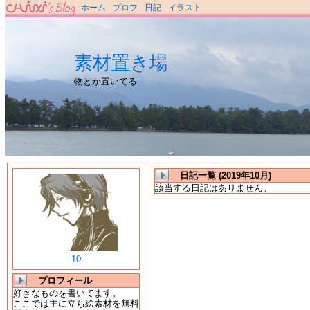
ホーム
プロフ
日記
イラスト
素材置き場
物とか置いてる
日記一覧 (2019年10月)
該当する日記はありません。
10
プロフィール
好きなものを書いてます。
ここでは主に立ち絵素材を無料