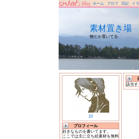
ホーム
プロフ
日記
イ
素材置き場
物とか置いてる
該当す
10
プロフィール
好きなものを書いてます。
ここでは主に立ち絵素材を無料