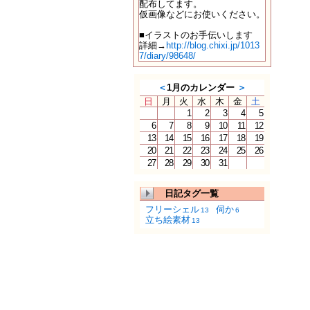
配布してます。
仮画像などにお使いください。
■イラストのお手伝いします
詳細→
http://blog.chixi.jp/1013
7/diary/98648/
＜
1月のカレンダー
＞
日
月
火
水
木
金
土
1
2
3
4
5
6
7
8
9
10
11
12
13
14
15
16
17
18
19
20
21
22
23
24
25
26
27
28
29
30
31
日記タグ一覧
フリーシェル
伺か
13
6
立ち絵素材
13