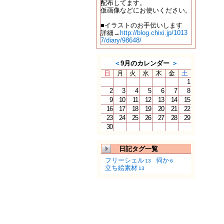
配布してます。
仮画像などにお使いください。
■イラストのお手伝いします
詳細→
http://blog.chixi.jp/1013
7/diary/98648/
＜
9月のカレンダー
＞
日
月
火
水
木
金
土
1
2
3
4
5
6
7
8
9
10
11
12
13
14
15
16
17
18
19
20
21
22
23
24
25
26
27
28
29
30
日記タグ一覧
フリーシェル
伺か
13
6
立ち絵素材
13