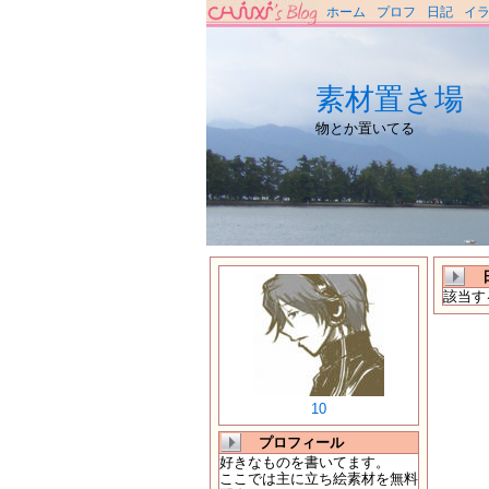
ホーム
プロフ
日記
イ
素材置き場
物とか置いてる
該当す
10
プロフィール
好きなものを書いてます。
ここでは主に立ち絵素材を無料