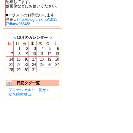
配布してます。
仮画像などにお使いください。
■イラストのお手伝いします
詳細→
http://blog.chixi.jp/1013
7/diary/98648/
＜
10月のカレンダー
＞
日
月
火
水
木
金
土
1
2
3
4
5
6
7
8
9
10
11
12
13
14
15
16
17
18
19
20
21
22
23
24
25
26
27
28
29
30
31
日記タグ一覧
フリーシェル
伺か
13
6
立ち絵素材
13