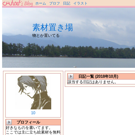
ホーム
プロフ
日記
イラスト
素材置き場
物とか置いてる
日記一覧 (2018年10月)
該当する日記はありません。
10
プロフィール
好きなものを書いてます。
ここでは主に立ち絵素材を無料