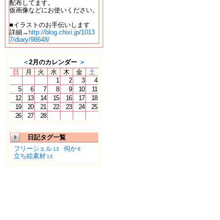
配布してます。
仮画像などにお使いください。
■イラストのお手伝いします
詳細→
http://blog.chixi.jp/1013
7/diary/98648/
＜
2月のカレンダー
＞
日
月
火
水
木
金
土
1
2
3
4
5
6
7
8
9
10
11
12
13
14
15
16
17
18
19
20
21
22
23
24
25
26
27
28
日記タグ一覧
フリーシェル
伺か
13
6
立ち絵素材
13