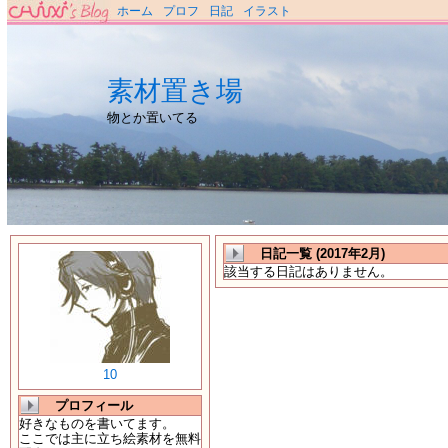
ホーム
プロフ
日記
イラスト
素材置き場
物とか置いてる
日記一覧 (2017年2月)
該当する日記はありません。
10
プロフィール
好きなものを書いてます。
ここでは主に立ち絵素材を無料