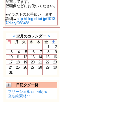
配布してます。
仮画像などにお使いください。
■イラストのお手伝いします
詳細→
http://blog.chixi.jp/1013
7/diary/98648/
＜
12月のカレンダー
＞
日
月
火
水
木
金
土
1
2
3
4
5
6
7
8
9
10
11
12
13
14
15
16
17
18
19
20
21
22
23
24
25
26
27
28
29
30
31
日記タグ一覧
フリーシェル
伺か
13
6
立ち絵素材
13