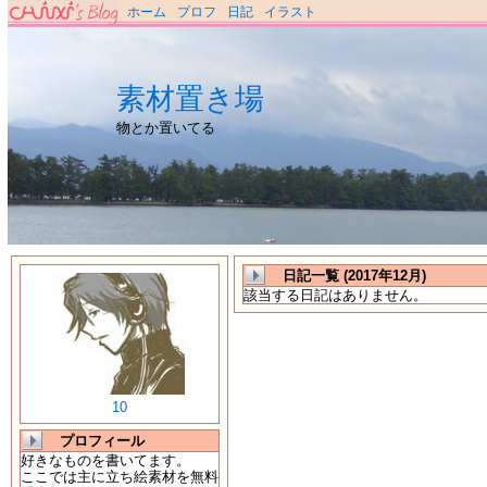
ホーム
プロフ
日記
イラスト
素材置き場
物とか置いてる
日記一覧 (2017年12月)
該当する日記はありません。
10
プロフィール
好きなものを書いてます。
ここでは主に立ち絵素材を無料