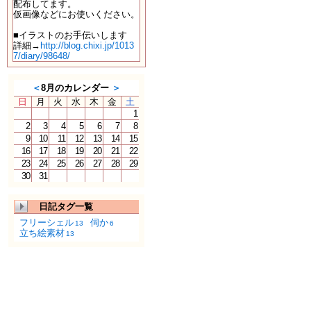
配布してます。
仮画像などにお使いください。
■イラストのお手伝いします
詳細→
http://blog.chixi.jp/1013
7/diary/98648/
＜
8月のカレンダー
＞
日
月
火
水
木
金
土
1
2
3
4
5
6
7
8
9
10
11
12
13
14
15
16
17
18
19
20
21
22
23
24
25
26
27
28
29
30
31
日記タグ一覧
フリーシェル
伺か
13
6
立ち絵素材
13