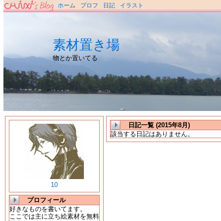
ホーム
プロフ
日記
イラスト
素材置き場
物とか置いてる
日記一覧 (2015年8月)
該当する日記はありません。
10
プロフィール
好きなものを書いてます。
ここでは主に立ち絵素材を無料