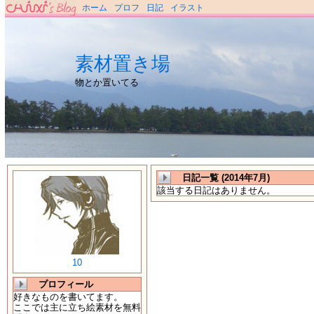
ホーム
プロフ
日記
イラスト
素材置き場
物とか置いてる
日記一覧 (2014年7月)
該当する日記はありません。
10
プロフィール
好きなものを書いてます。
ここでは主に立ち絵素材を無料