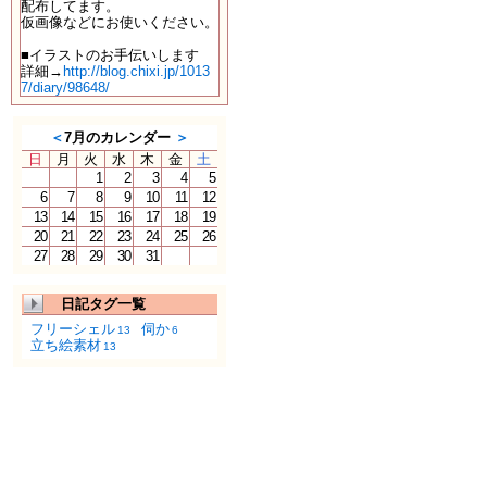
配布してます。
仮画像などにお使いください。
■イラストのお手伝いします
詳細→
http://blog.chixi.jp/1013
7/diary/98648/
＜
7月のカレンダー
＞
日
月
火
水
木
金
土
1
2
3
4
5
6
7
8
9
10
11
12
13
14
15
16
17
18
19
20
21
22
23
24
25
26
27
28
29
30
31
日記タグ一覧
フリーシェル
伺か
13
6
立ち絵素材
13