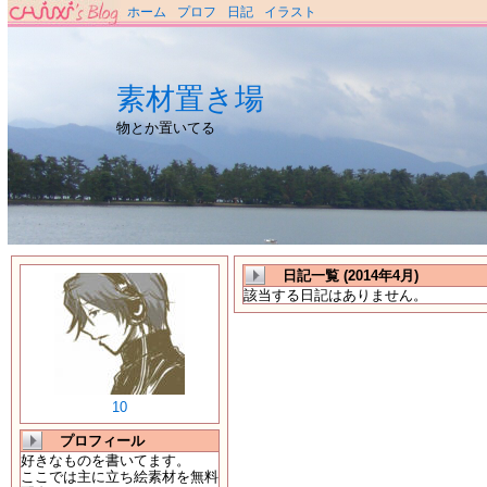
ホーム
プロフ
日記
イラスト
素材置き場
物とか置いてる
日記一覧 (2014年4月)
該当する日記はありません。
10
プロフィール
好きなものを書いてます。
ここでは主に立ち絵素材を無料