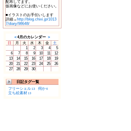
配布してます。
仮画像などにお使いください。
■イラストのお手伝いします
詳細→
http://blog.chixi.jp/1013
7/diary/98648/
＜
4月のカレンダー
＞
日
月
火
水
木
金
土
1
2
3
4
5
6
7
8
9
10
11
12
13
14
15
16
17
18
19
20
21
22
23
24
25
26
27
28
29
30
日記タグ一覧
フリーシェル
伺か
13
6
立ち絵素材
13