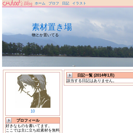
ホーム
プロフ
日記
イラスト
素材置き場
物とか置いてる
日記一覧 (2014年1月)
該当する日記はありません。
10
プロフィール
好きなものを書いてます。
ここでは主に立ち絵素材を無料