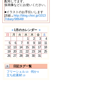
配布してます。
仮画像などにお使いください。
■イラストのお手伝いします
詳細→
http://blog.chixi.jp/1013
7/diary/98648/
＜
1月のカレンダー
＞
日
月
火
水
木
金
土
1
2
3
4
5
6
7
8
9
10
11
12
13
14
15
16
17
18
19
20
21
22
23
24
25
26
27
28
29
30
31
日記タグ一覧
フリーシェル
伺か
13
6
立ち絵素材
13