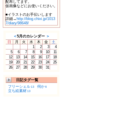
配布してます。
仮画像などにお使いください。
■イラストのお手伝いします
詳細→
http://blog.chixi.jp/1013
7/diary/98648/
＜
5月のカレンダー
＞
日
月
火
水
木
金
土
1
2
3
4
5
6
7
8
9
10
11
12
13
14
15
16
17
18
19
20
21
22
23
24
25
26
27
28
29
30
31
日記タグ一覧
フリーシェル
伺か
13
6
立ち絵素材
13