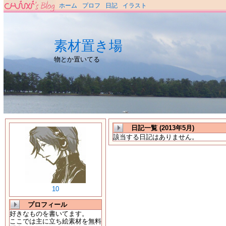
ホーム
プロフ
日記
イラスト
素材置き場
物とか置いてる
日記一覧 (2013年5月)
該当する日記はありません。
10
プロフィール
好きなものを書いてます。
ここでは主に立ち絵素材を無料