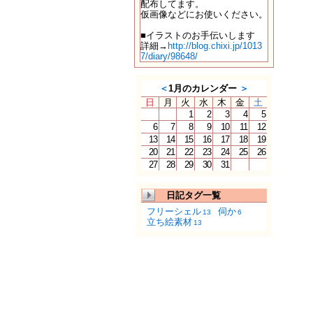
配布してます。
仮画像などにお使いください。
■イラストのお手伝いします
詳細→
http://blog.chixi.jp/1013
7/diary/98648/
＜
1月のカレンダー
＞
日
月
火
水
木
金
土
1
2
3
4
5
6
7
8
9
10
11
12
13
14
15
16
17
18
19
20
21
22
23
24
25
26
27
28
29
30
31
日記タグ一覧
フリーシェル
伺か
13
6
立ち絵素材
13