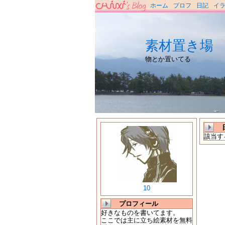
ホーム
プロフ
日記
イ
素材置き場
物とか置いてる
該当す
10
プロフィール
好きなものを書いてます。
ここでは主に立ち絵素材を無料