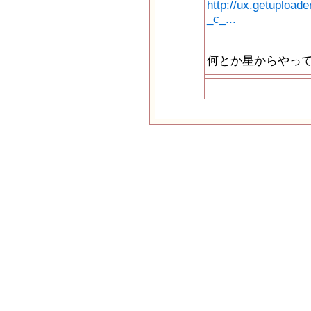
http://ux.getuploa
_c_...
何とか星からやっ