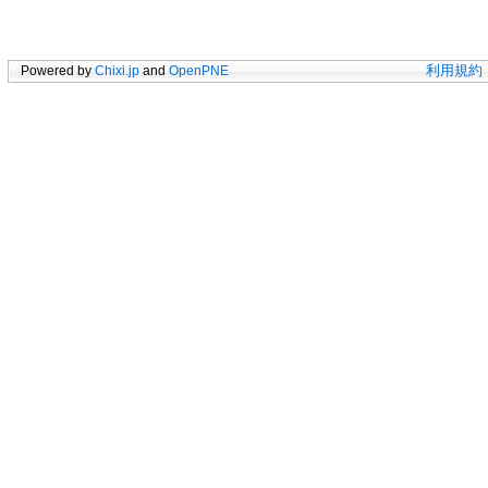
Powered by
Chixi.jp
and
OpenPNE
利用規約