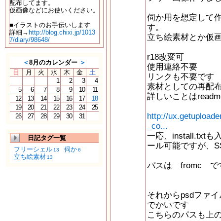
配布してます。
仮画像などにお使いください。
伺か用を想定して
■イラストのお手伝いします
す。
詳細→
http://blog.chixi.jp/1013
立ち絵素材とか仮
7/diary/98648/
r18改変可
＜
8月のカレンダー
＞
使用連絡不要
日
月
火
水
木
金
土
リンクも不要です
1
2
3
4
素材としての再配
5
6
7
8
9
10
11
詳しいことはread
12
13
14
15
16
17
18
19
20
21
22
23
24
25
http://ux.getuploa
26
27
28
29
30
31
_co...
一応、install.
日記タグ一覧
ール可能ですが、S
フリーシェル
伺か
13
6
立ち絵素材
13
パスは fromc 
それからpsdファ
でかいです
こちらのパスも上