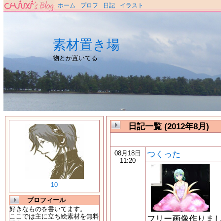
ホーム
プロフ
日記
イラスト
素材置き場
物とか置いてる
日記一覧 (2012年8月)
つくった
08月18日
11:20
10
プロフィール
好きなものを書いてます。
ここでは主に立ち絵素材を無料
フリー画像作りま