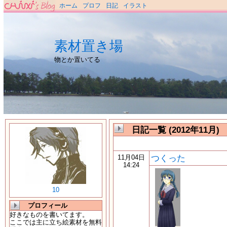
ホーム
プロフ
日記
イラスト
素材置き場
物とか置いてる
日記一覧 (2012年11月)
つくった
11月04日
14:24
10
プロフィール
好きなものを書いてます。
ここでは主に立ち絵素材を無料