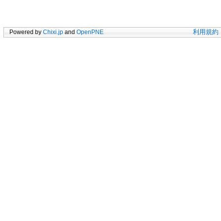
Powered by
Chixi.jp
and
OpenPNE
利用規約