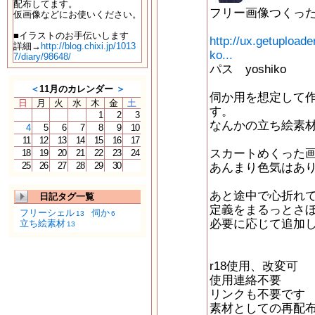
配布してます。
フリー画像つくっ
仮画像などにお使いください。
■イラストのお手伝いします
http://ux.getuploa
詳細→
http://blog.chixi.jp/1013
ko...
7/diary/98648/
パス yoshiko
＜
11月のカレンダー
＞
伺か用を想定して
日
月
火
水
木
金
土
す。
1
2
3
なんかの立ち絵素
4
5
6
7
8
9
10
11
12
13
14
15
16
17
スカートめくった画
18
19
20
21
22
23
24
25
26
27
28
29
30
あんまり色気はあ
あと途中で心折れ
日記タグ一覧
定義をまるっとさ
フリーシェル
伺か
13
6
必要に応じて追加
立ち絵素材
13
r18使用、改変可
使用連絡不要
リンクも不要です
素材としての再配