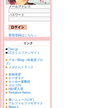
メールアドレス
パスワード
新規登録はこちら→
リンク
■
Chixi.jp
■
CCさくらファンサイト
■
アキバBlog（秋葉原ブロ
グ）
■
メガとんトラック
■
楽画喜堂
■
かーずＳＰ
■
カトゆー家断絶
■
ゴルゴ31
■
Hjk/変人窟
■
Tentative Name
■
痛いニュース(ﾉ∀`)
■
アルファルファモザイク
■
News人