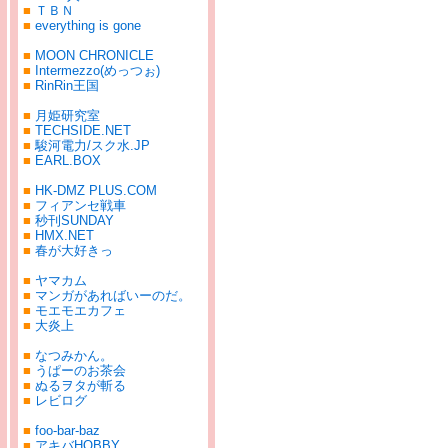
■
ＴＢＮ
■
everything is gone
■
MOON CHRONICLE
■
Intermezzo(めっつぉ)
■
RinRin王国
■
月姫研究室
■
TECHSIDE.NET
■
駿河電力/スク水.JP
■
EARL.BOX
■
HK-DMZ PLUS.COM
■
フィアンセ戦車
■
秒刊SUNDAY
■
HMX.NET
■
春が大好きっ
■
ヤマカム
■
マンガがあればいーのだ。
■
モエモエカフェ
■
大炎上
■
なつみかん。
■
うぱーのお茶会
■
ぬるヲタが斬る
■
レビログ
■
foo-bar-baz
■
アキバHOBBY