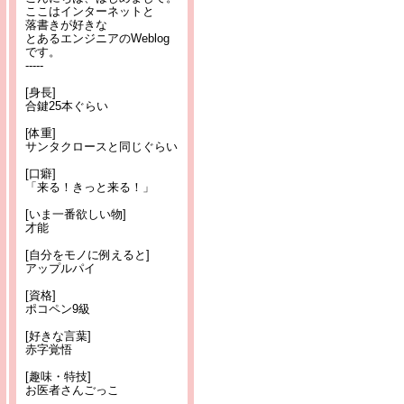
ここはインターネットと
落書きが好きな
とあるエンジニアのWeblog
です。
-----
[身長]
合鍵25本ぐらい
[体重]
サンタクロースと同じぐらい
[口癖]
「来る！きっと来る！」
[いま一番欲しい物]
才能
[自分をモノに例えると]
アップルパイ
[資格]
ポコペン9級
[好きな言葉]
赤字覚悟
[趣味・特技]
お医者さんごっこ