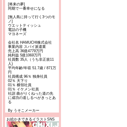
[将来の夢]
同期で一番幸せになる
[無人島に持って行く3つのモ
ノ]
ウエットティッシュ
電話の子機
マヨネーズ
会社名 HAMUCHI株式会社
事業内容 スパイ派遣業
売上高 36億4779万円
純利益 5億1069万円
社員数 35人（うち非正規11
人)
平均年齢/年収 51.7歳 / 871万
円
社員構成 96％ 独身社員
02％ 天下り
01％ 横領社員
01％ イケメン社員
社訓 曲がりくねった道の先
に成功の道しるべがきっとあ
る
By うそこメーカー
お絵かきできるイラストSNS