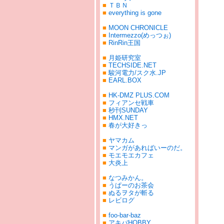
■
ＴＢＮ
■
everything is gone
■
MOON CHRONICLE
■
Intermezzo(めっつぉ)
■
RinRin王国
■
月姫研究室
■
TECHSIDE.NET
■
駿河電力/スク水.JP
■
EARL.BOX
■
HK-DMZ PLUS.COM
■
フィアンセ戦車
■
秒刊SUNDAY
■
HMX.NET
■
春が大好きっ
■
ヤマカム
■
マンガがあればいーのだ。
■
モエモエカフェ
■
大炎上
■
なつみかん。
■
うぱーのお茶会
■
ぬるヲタが斬る
■
レビログ
■
foo-bar-baz
■
アキバHOBBY