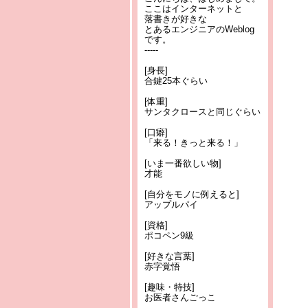
ここはインターネットと
落書きが好きな
とあるエンジニアのWeblog
です。
-----
[身長]
合鍵25本ぐらい
[体重]
サンタクロースと同じぐらい
[口癖]
「来る！きっと来る！」
[いま一番欲しい物]
才能
[自分をモノに例えると]
アップルパイ
[資格]
ポコペン9級
[好きな言葉]
赤字覚悟
[趣味・特技]
お医者さんごっこ