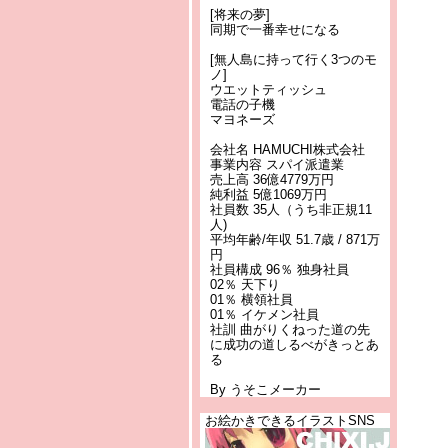
[将来の夢]
同期で一番幸せになる
[無人島に持って行く3つのモ
ノ]
ウエットティッシュ
電話の子機
マヨネーズ
会社名 HAMUCHI株式会社
事業内容 スパイ派遣業
売上高 36億4779万円
純利益 5億1069万円
社員数 35人（うち非正規11
人)
平均年齢/年収 51.7歳 / 871万
円
社員構成 96％ 独身社員
02％ 天下り
01％ 横領社員
01％ イケメン社員
社訓 曲がりくねった道の先
に成功の道しるべがきっとあ
る
By うそこメーカー
お絵かきできるイラストSNS