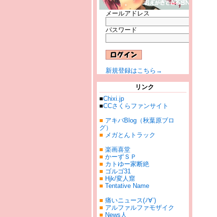
メールアドレス
パスワード
新規登録はこちら→
リンク
■
Chixi.jp
■
CCさくらファンサイト
■
アキバBlog（秋葉原ブロ
グ）
■
メガとんトラック
■
楽画喜堂
■
かーずＳＰ
■
カトゆー家断絶
■
ゴルゴ31
■
Hjk/変人窟
■
Tentative Name
■
痛いニュース(ﾉ∀`)
■
アルファルファモザイク
■
News人