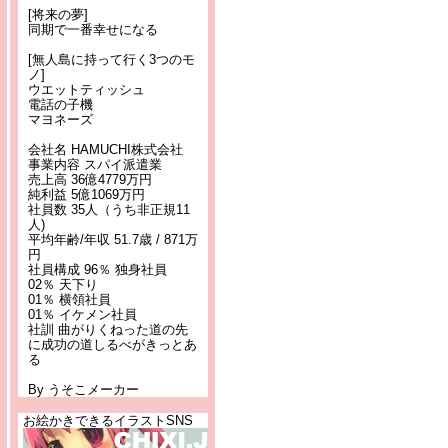
[将来の夢]
同期で一番幸せになる
[無人島に持って行く3つのモ
ノ]
ウエットティッシュ
電話の子機
マヨネーズ
会社名 HAMUCHI株式会社
事業内容 スパイ派遣業
売上高 36億4779万円
純利益 5億1069万円
社員数 35人（うち非正規11
人)
平均年齢/年収 51.7歳 / 871万
円
社員構成 96％ 独身社員
02％ 天下り
01％ 横領社員
01％ イケメン社員
社訓 曲がりくねった道の先
に成功の道しるべがきっとあ
る
By うそこメーカー
お絵かきできるイラストSNS