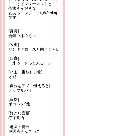
ここはインターネットと
落書きが好きな
とあるエンジニアのWeblog
です。
-----
[身長]
合鍵25本ぐらい
[体重]
サンタクロースと同じぐらい
[口癖]
「来る！きっと来る！」
[いま一番欲しい物]
才能
[自分をモノに例えると]
アップルパイ
[資格]
ポコペン9級
[好きな言葉]
赤字覚悟
[趣味・特技]
お医者さんごっこ