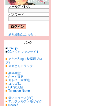
メールアドレス
パスワード
新規登録はこちら→
リンク
■
Chixi.jp
■
CCさくらファンサイト
■
アキバBlog（秋葉原ブロ
グ）
■
メガとんトラック
■
楽画喜堂
■
かーずＳＰ
■
カトゆー家断絶
■
ゴルゴ31
■
Hjk/変人窟
■
Tentative Name
■
痛いニュース(ﾉ∀`)
■
アルファルファモザイク
■
News人