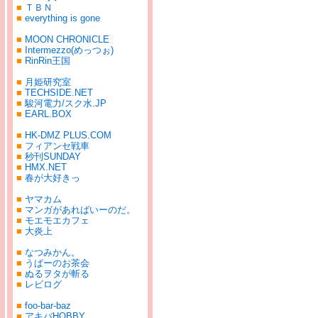
■
ＴＢＮ
■
everything is gone
■
MOON CHRONICLE
■
Intermezzo(めっつぉ)
■
RinRin王国
■
月姫研究室
■
TECHSIDE.NET
■
駿河電力/スク水.JP
■
EARL.BOX
■
HK-DMZ PLUS.COM
■
フィアンセ戦車
■
秒刊SUNDAY
■
HMX.NET
■
春が大好きっ
■
ヤマカム
■
マンガがあればいーのだ。
■
モエモエカフェ
■
大炎上
■
なつみかん。
■
うぱーのお茶会
■
ぬるヲタが斬る
■
レビログ
■
foo-bar-baz
■
アキバHOBBY