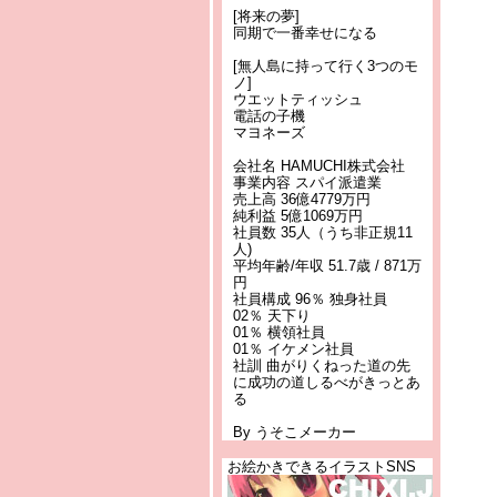
[将来の夢]
同期で一番幸せになる
[無人島に持って行く3つのモ
ノ]
ウエットティッシュ
電話の子機
マヨネーズ
会社名 HAMUCHI株式会社
事業内容 スパイ派遣業
売上高 36億4779万円
純利益 5億1069万円
社員数 35人（うち非正規11
人)
平均年齢/年収 51.7歳 / 871万
円
社員構成 96％ 独身社員
02％ 天下り
01％ 横領社員
01％ イケメン社員
社訓 曲がりくねった道の先
に成功の道しるべがきっとあ
る
By うそこメーカー
お絵かきできるイラストSNS