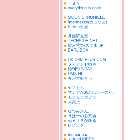
■
ＴＢＮ
■
everything is gone
■
MOON CHRONICLE
■
Intermezzo(めっつぉ)
■
RinRin王国
■
月姫研究室
■
TECHSIDE.NET
■
駿河電力/スク水.JP
■
EARL.BOX
■
HK-DMZ PLUS.COM
■
フィアンセ戦車
■
秒刊SUNDAY
■
HMX.NET
■
春が大好きっ
■
ヤマカム
■
マンガがあればいーのだ。
■
モエモエカフェ
■
大炎上
■
なつみかん。
■
うぱーのお茶会
■
ぬるヲタが斬る
■
レビログ
■
foo-bar-baz
■
アキバHOBBY