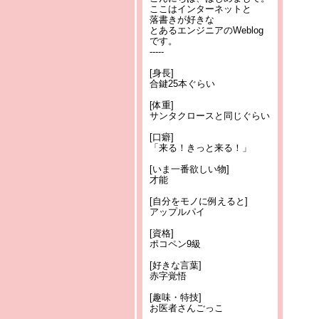
ここはインターネットと
落書きが好きな
とあるエンジニアのWeblog
です。
-----
[身長]
合鍵25本ぐらい
[体重]
サンタクロースと同じぐらい
[口癖]
「来る！きっと来る！」
[いま一番欲しい物]
才能
[自分をモノに例えると]
アップルパイ
[資格]
ポコペン9級
[好きな言葉]
赤字覚悟
[趣味・特技]
お医者さんごっこ