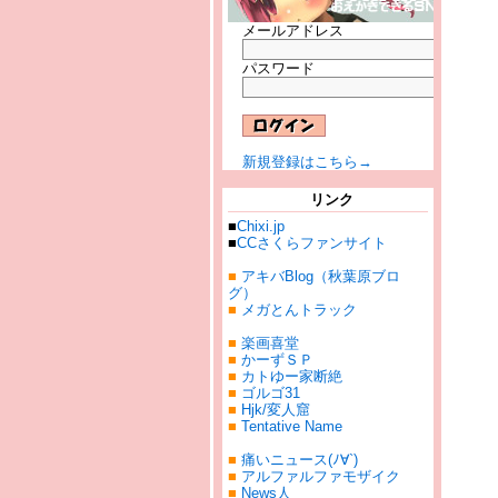
メールアドレス
パスワード
新規登録はこちら→
リンク
■
Chixi.jp
■
CCさくらファンサイト
■
アキバBlog（秋葉原ブロ
グ）
■
メガとんトラック
■
楽画喜堂
■
かーずＳＰ
■
カトゆー家断絶
■
ゴルゴ31
■
Hjk/変人窟
■
Tentative Name
■
痛いニュース(ﾉ∀`)
■
アルファルファモザイク
■
News人