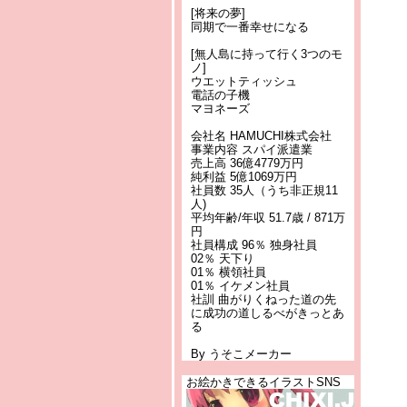
[将来の夢]
同期で一番幸せになる
[無人島に持って行く3つのモ
ノ]
ウエットティッシュ
電話の子機
マヨネーズ
会社名 HAMUCHI株式会社
事業内容 スパイ派遣業
売上高 36億4779万円
純利益 5億1069万円
社員数 35人（うち非正規11
人)
平均年齢/年収 51.7歳 / 871万
円
社員構成 96％ 独身社員
02％ 天下り
01％ 横領社員
01％ イケメン社員
社訓 曲がりくねった道の先
に成功の道しるべがきっとあ
る
By うそこメーカー
お絵かきできるイラストSNS