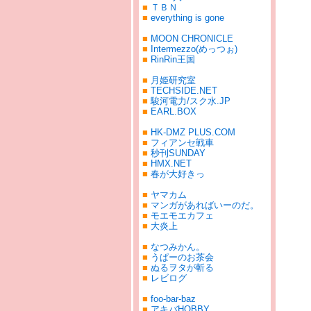
■
ＴＢＮ
■
everything is gone
■
MOON CHRONICLE
■
Intermezzo(めっつぉ)
■
RinRin王国
■
月姫研究室
■
TECHSIDE.NET
■
駿河電力/スク水.JP
■
EARL.BOX
■
HK-DMZ PLUS.COM
■
フィアンセ戦車
■
秒刊SUNDAY
■
HMX.NET
■
春が大好きっ
■
ヤマカム
■
マンガがあればいーのだ。
■
モエモエカフェ
■
大炎上
■
なつみかん。
■
うぱーのお茶会
■
ぬるヲタが斬る
■
レビログ
■
foo-bar-baz
■
アキバHOBBY