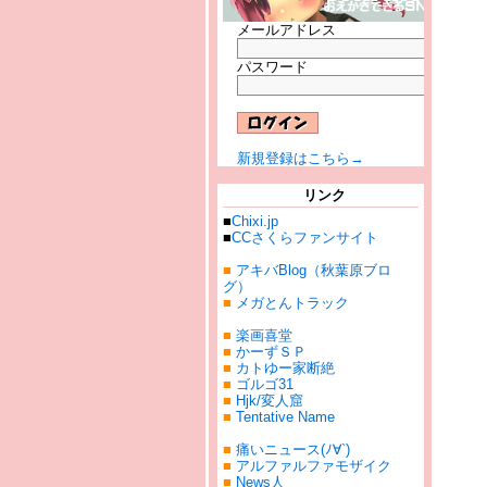
メールアドレス
パスワード
新規登録はこちら→
リンク
■
Chixi.jp
■
CCさくらファンサイト
■
アキバBlog（秋葉原ブロ
グ）
■
メガとんトラック
■
楽画喜堂
■
かーずＳＰ
■
カトゆー家断絶
■
ゴルゴ31
■
Hjk/変人窟
■
Tentative Name
■
痛いニュース(ﾉ∀`)
■
アルファルファモザイク
■
News人