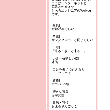
ここはインターネットと
落書きが好きな
とあるエンジニアのWeblog
です。
-----
[身長]
合鍵25本ぐらい
[体重]
サンタクロースと同じぐらい
[口癖]
「来る！きっと来る！」
[いま一番欲しい物]
才能
[自分をモノに例えると]
アップルパイ
[資格]
ポコペン9級
[好きな言葉]
赤字覚悟
[趣味・特技]
お医者さんごっこ