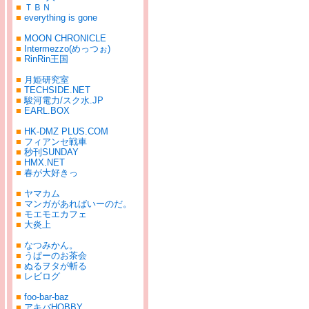
■
ＴＢＮ
■
everything is gone
■
MOON CHRONICLE
■
Intermezzo(めっつぉ)
■
RinRin王国
■
月姫研究室
■
TECHSIDE.NET
■
駿河電力/スク水.JP
■
EARL.BOX
■
HK-DMZ PLUS.COM
■
フィアンセ戦車
■
秒刊SUNDAY
■
HMX.NET
■
春が大好きっ
■
ヤマカム
■
マンガがあればいーのだ。
■
モエモエカフェ
■
大炎上
■
なつみかん。
■
うぱーのお茶会
■
ぬるヲタが斬る
■
レビログ
■
foo-bar-baz
■
アキバHOBBY