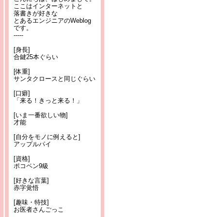
ここはインターネットと
落書きが好きな
とあるエンジニアのWeblog
です。
-----
[身長]
合鍵25本ぐらい
[体重]
サンタクロースと同じぐらい
[口癖]
「来る！きっと来る！」
[いま一番欲しい物]
才能
[自分をモノに例えると]
アップルパイ
[資格]
ポコペン9級
[好きな言葉]
赤字覚悟
[趣味・特技]
お医者さんごっこ