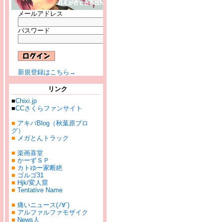
メールアドレス
パスワード
新規登録はこちら→
リンク
■
Chixi.jp
■
CCさくらファンサイト
■
アキバBlog（秋葉原ブロ
グ）
■
メガとんトラック
■
楽画喜堂
■
かーずＳＰ
■
カトゆー家断絶
■
ゴルゴ31
■
Hjk/変人窟
■
Tentative Name
■
痛いニュース(ﾉ∀`)
■
アルファルファモザイク
■
News人