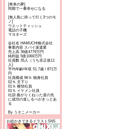
[将来の夢]
同期で一番幸せになる
[無人島に持って行く3つのモ
ノ]
ウエットティッシュ
電話の子機
マヨネーズ
会社名 HAMUCHI株式会社
事業内容 スパイ派遣業
売上高 36億4779万円
純利益 5億1069万円
社員数 35人（うち非正規11
人)
平均年齢/年収 51.7歳 / 871万
円
社員構成 96％ 独身社員
02％ 天下り
01％ 横領社員
01％ イケメン社員
社訓 曲がりくねった道の先
に成功の道しるべがきっとあ
る
By うそこメーカー
お絵かきできるイラストSNS