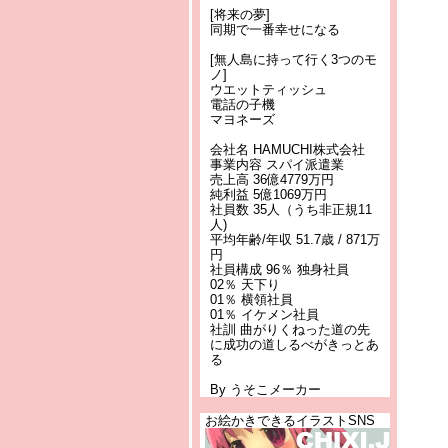
[将来の夢]
同期で一番幸せになる
[無人島に持って行く3つのモ
ノ]
ウエットティッシュ
電話の子機
マヨネーズ
会社名 HAMUCHI株式会社
事業内容 スパイ派遣業
売上高 36億4779万円
純利益 5億1069万円
社員数 35人（うち非正規11
人)
平均年齢/年収 51.7歳 / 871万
円
社員構成 96％ 独身社員
02％ 天下り
01％ 横領社員
01％ イケメン社員
社訓 曲がりくねった道の先
に成功の道しるべがきっとあ
る
By うそこメーカー
お絵かきできるイラストSNS