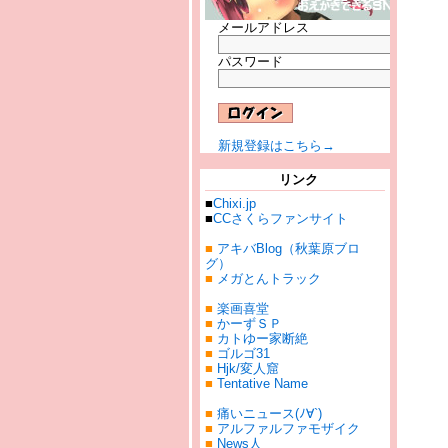
メールアドレス
パスワード
新規登録はこちら→
リンク
■
Chixi.jp
■
CCさくらファンサイト
■
アキバBlog（秋葉原ブロ
グ）
■
メガとんトラック
■
楽画喜堂
■
かーずＳＰ
■
カトゆー家断絶
■
ゴルゴ31
■
Hjk/変人窟
■
Tentative Name
■
痛いニュース(ﾉ∀`)
■
アルファルファモザイク
■
News人