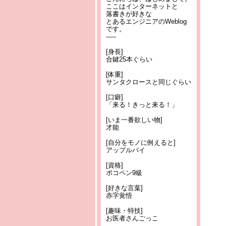
ここはインターネットと
落書きが好きな
とあるエンジニアのWeblog
です。
-----
[身長]
合鍵25本ぐらい
[体重]
サンタクロースと同じぐらい
[口癖]
「来る！きっと来る！」
[いま一番欲しい物]
才能
[自分をモノに例えると]
アップルパイ
[資格]
ポコペン9級
[好きな言葉]
赤字覚悟
[趣味・特技]
お医者さんごっこ