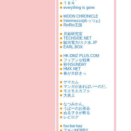
■
ＴＢＮ
■
everything is gone
■
MOON CHRONICLE
■
Intermezzo(めっつぉ)
■
RinRin王国
■
月姫研究室
■
TECHSIDE.NET
■
駿河電力/スク水.JP
■
EARL.BOX
■
HK-DMZ PLUS.COM
■
フィアンセ戦車
■
秒刊SUNDAY
■
HMX.NET
■
春が大好きっ
■
ヤマカム
■
マンガがあればいーのだ。
■
モエモエカフェ
■
大炎上
■
なつみかん。
■
うぱーのお茶会
■
ぬるヲタが斬る
■
レビログ
■
foo-bar-baz
■
アキバHOBBY