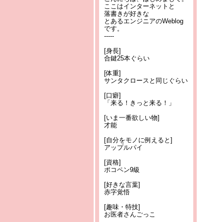
ここはインターネットと
落書きが好きな
とあるエンジニアのWeblog
です。
-----
[身長]
合鍵25本ぐらい
[体重]
サンタクロースと同じぐらい
[口癖]
「来る！きっと来る！」
[いま一番欲しい物]
才能
[自分をモノに例えると]
アップルパイ
[資格]
ポコペン9級
[好きな言葉]
赤字覚悟
[趣味・特技]
お医者さんごっこ