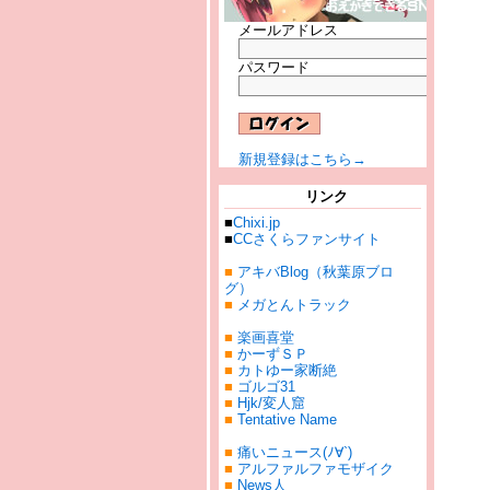
メールアドレス
パスワード
新規登録はこちら→
リンク
■
Chixi.jp
■
CCさくらファンサイト
■
アキバBlog（秋葉原ブロ
グ）
■
メガとんトラック
■
楽画喜堂
■
かーずＳＰ
■
カトゆー家断絶
■
ゴルゴ31
■
Hjk/変人窟
■
Tentative Name
■
痛いニュース(ﾉ∀`)
■
アルファルファモザイク
■
News人