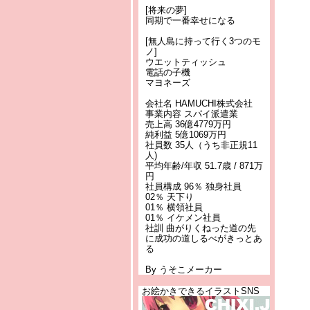
[将来の夢]
同期で一番幸せになる
[無人島に持って行く3つのモ
ノ]
ウエットティッシュ
電話の子機
マヨネーズ
会社名 HAMUCHI株式会社
事業内容 スパイ派遣業
売上高 36億4779万円
純利益 5億1069万円
社員数 35人（うち非正規11
人)
平均年齢/年収 51.7歳 / 871万
円
社員構成 96％ 独身社員
02％ 天下り
01％ 横領社員
01％ イケメン社員
社訓 曲がりくねった道の先
に成功の道しるべがきっとあ
る
By うそこメーカー
お絵かきできるイラストSNS