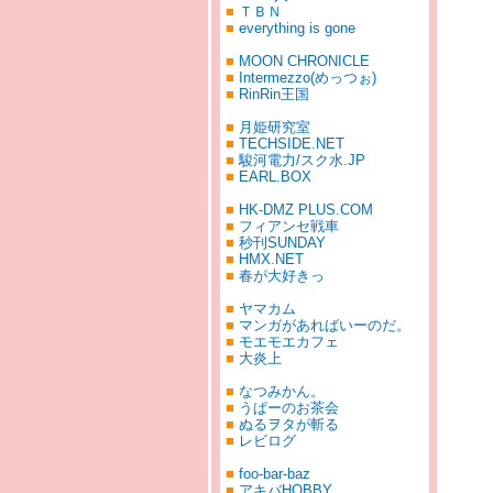
■
ＴＢＮ
■
everything is gone
■
MOON CHRONICLE
■
Intermezzo(めっつぉ)
■
RinRin王国
■
月姫研究室
■
TECHSIDE.NET
■
駿河電力/スク水.JP
■
EARL.BOX
■
HK-DMZ PLUS.COM
■
フィアンセ戦車
■
秒刊SUNDAY
■
HMX.NET
■
春が大好きっ
■
ヤマカム
■
マンガがあればいーのだ。
■
モエモエカフェ
■
大炎上
■
なつみかん。
■
うぱーのお茶会
■
ぬるヲタが斬る
■
レビログ
■
foo-bar-baz
■
アキバHOBBY