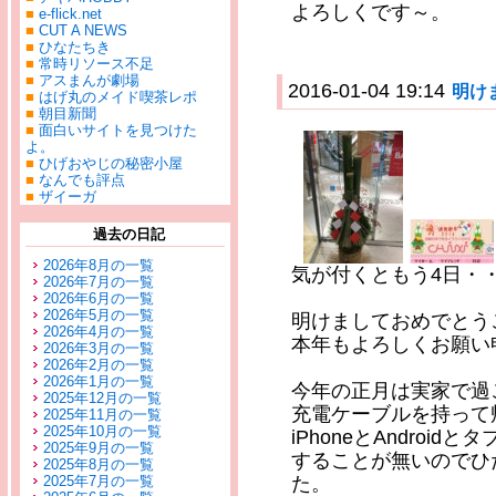
よろしくです～。
■
e-flick.net
■
CUT A NEWS
■
ひなたちき
■
常時リソース不足
■
アスまんが劇場
2016-01-04 19:14
明け
■
はげ丸のメイド喫茶レポ
■
朝目新聞
■
面白いサイトを見つけた
よ。
■
ひげおやじの秘密小屋
■
なんでも評点
■
ザイーガ
過去の日記
2026年8月の一覧
気が付くともう4日・
2026年7月の一覧
2026年6月の一覧
2026年5月の一覧
明けましておめでとう
2026年4月の一覧
本年もよろしくお願い
2026年3月の一覧
2026年2月の一覧
2026年1月の一覧
今年の正月は実家で過
2025年12月の一覧
充電ケーブルを持って
2025年11月の一覧
2025年10月の一覧
iPhoneとAndroi
2025年9月の一覧
することが無いのでひ
2025年8月の一覧
2025年7月の一覧
た。