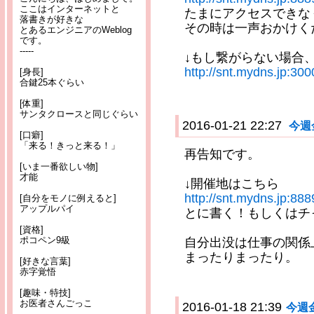
ここはインターネットと
たまにアクセスできな
落書きが好きな
その時は一声おかけく
とあるエンジニアのWeblog
です。
-----
↓もし繋がらない場合
http://snt.mydns.jp:300
[身長]
合鍵25本ぐらい
[体重]
サンタクロースと同じぐらい
2016-01-21 22:27
今週
[口癖]
「来る！きっと来る！」
再告知です。
[いま一番欲しい物]
才能
↓開催地はこちら
http://snt.mydns.jp:888
[自分をモノに例えると]
アップルパイ
とに書く！もしくはチ
[資格]
ポコペン9級
自分出没は仕事の関係
まったりまったり。
[好きな言葉]
赤字覚悟
[趣味・特技]
お医者さんごっこ
2016-01-18 21:39
今週