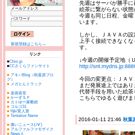
先週はサーバが勝手に
メールアドレス
絵茶に繋がらない状態
今週も同じ日程、金曜
パスワード
います。
しかし、ＪＡＶＡの設
上手く接続できなくな
新規登録はこちら→
す。
リンク
↓今週の開催予定地（
■
Chixi.jp
http://snt.mydns.jp:888
■
CCさくらファンサイト
■
アキバBlog（秋葉原ブロ
今回の変更点：ＪＡＶ
グ）
■
メガとんトラック
まだ発展途上ではあり
代替手段を用いた絵茶
■
楽画喜堂
こちらでゆるく遊びま
■
かーずＳＰ
■
カトゆー家断絶
■
ゴルゴ31
■
Hjk/変人窟
■
Tentative Name
2016-01-11 21:46
秋葉
■
痛いニュース(ﾉ∀`)
■
アルファルファモザイク
■
News人