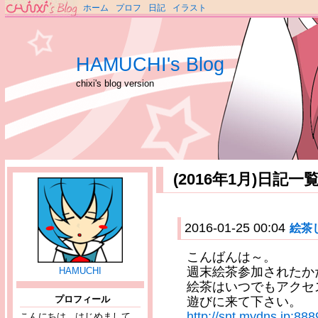
ホーム
プロフ
日記
イラスト
HAMUCHI's Blog
chixi's blog version
(2016年1月)日記一
2016-01-25 00:04
絵茶
こんばんは～。
週末絵茶参加されたか
HAMUCHI
絵茶はいつでもアクセ
プロフィール
遊びに来て下さい。
http://snt.mydns.jp:888
こんにちは、はじめまして。