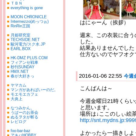
■
ＴＢＮ
■
everything is gone
■
MOON CHRONICLE
■
Intermezzo(めっつぉ)
はにゃーん（挨拶）
■
RinRin王国
週末、この衣装に合う
■
月姫研究室
■
TECHSIDE.NET
した。
■
駿河電力/スク水.JP
結果ありませんでした
■
EARL.BOX
仕方ないのでヤフオク
■
HK-DMZ PLUS.COM
■
フィアンセ戦車
■
秒刊SUNDAY
■
HMX.NET
2016-01-06 22:55
今週
■
春が大好きっ
■
ヤマカム
こんばんは～
■
マンガがあればいーのだ。
■
モエモエカフェ
■
大炎上
今週金曜日21時くら
と思います。
■
なつみかん。
■
うぱーのお茶会
場所は↓ここのしぃ絵
■
ぬるヲタが斬る
http://snt.mydns.jp:999
■
レビログ
■
foo-bar-baz
よかったら一描きしよ
■
アキバHOBBY