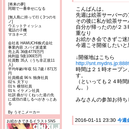
[将来の夢]
こんばんは。
同期で一番幸せになる
先週は絵茶サーバーの
[無人島に持って行く3つのモ
その後に私が絵茶サー
ノ]
ウエットティッシュ
自分が帰ったのが２３
電話の子機
重なり
マヨネーズ
お絵かき会できずご迷
会社名 HAMUCHI株式会社
今週こそ開催したいと
事業内容 スパイ派遣業
売上高 36億4779万円
純利益 5億1069万円
↓開催地はこちら
社員数 35人（うち非正規11
http://snt.mydns.jp:888
人)
時間は２１時オープン
平均年齢/年収 51.7歳 / 871万
円
す。
社員構成 96％ 独身社員
（といっても２４時間
02％ 天下り
01％ 横領社員
ん。）
01％ イケメン社員
社訓 曲がりくねった道の先
みなさんの参加お待ち
に成功の道しるべがきっとあ
る
By うそこメーカー
2016-01-11 23:30
今週
お絵かきできるイラストSNS