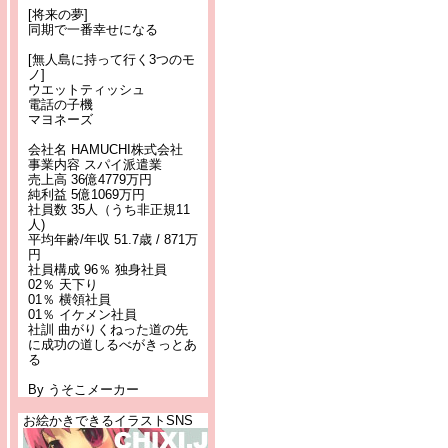
[将来の夢]
同期で一番幸せになる
[無人島に持って行く3つのモ
ノ]
ウエットティッシュ
電話の子機
マヨネーズ
会社名 HAMUCHI株式会社
事業内容 スパイ派遣業
売上高 36億4779万円
純利益 5億1069万円
社員数 35人（うち非正規11
人)
平均年齢/年収 51.7歳 / 871万
円
社員構成 96％ 独身社員
02％ 天下り
01％ 横領社員
01％ イケメン社員
社訓 曲がりくねった道の先
に成功の道しるべがきっとあ
る
By うそこメーカー
お絵かきできるイラストSNS