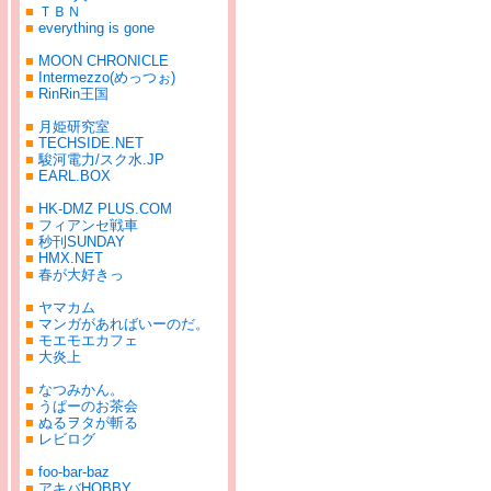
■
ＴＢＮ
■
everything is gone
■
MOON CHRONICLE
■
Intermezzo(めっつぉ)
■
RinRin王国
■
月姫研究室
■
TECHSIDE.NET
■
駿河電力/スク水.JP
■
EARL.BOX
■
HK-DMZ PLUS.COM
■
フィアンセ戦車
■
秒刊SUNDAY
■
HMX.NET
■
春が大好きっ
■
ヤマカム
■
マンガがあればいーのだ。
■
モエモエカフェ
■
大炎上
■
なつみかん。
■
うぱーのお茶会
■
ぬるヲタが斬る
■
レビログ
■
foo-bar-baz
■
アキバHOBBY