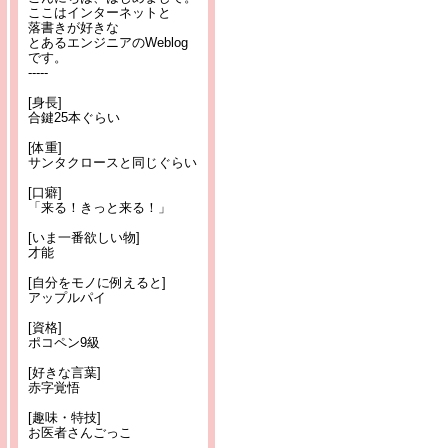
ここはインターネットと
落書きが好きな
とあるエンジニアのWeblog
です。
-----
[身長]
合鍵25本ぐらい
[体重]
サンタクロースと同じぐらい
[口癖]
「来る！きっと来る！」
[いま一番欲しい物]
才能
[自分をモノに例えると]
アップルパイ
[資格]
ポコペン9級
[好きな言葉]
赤字覚悟
[趣味・特技]
お医者さんごっこ