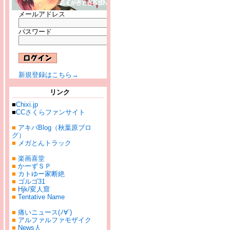
メールアドレス
パスワード
新規登録はこちら→
リンク
■
Chixi.jp
■
CCさくらファンサイト
■
アキバBlog（秋葉原ブロ
グ）
■
メガとんトラック
■
楽画喜堂
■
かーずＳＰ
■
カトゆー家断絶
■
ゴルゴ31
■
Hjk/変人窟
■
Tentative Name
■
痛いニュース(ﾉ∀`)
■
アルファルファモザイク
■
News人