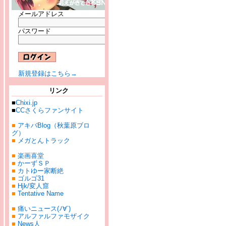
メールアドレス
パスワード
新規登録はこちら→
リンク
■
Chixi.jp
■
CCさくらファンサイト
■
アキバBlog（秋葉原ブロ
グ）
■
メガとんトラック
■
楽画喜堂
■
かーずＳＰ
■
カトゆー家断絶
■
ゴルゴ31
■
Hjk/変人窟
■
Tentative Name
■
痛いニュース(ﾉ∀`)
■
アルファルファモザイク
■
News人