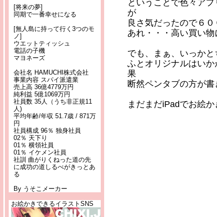
ということで色々アプリ
[将来の夢]
が
同期で一番幸せになる
良さ気だったので６０
[無人島に持って行く3つのモ
あれ・・・高い買い物
ノ]
ウエットティッシュ
電話の子機
でも、まぁ、いっかと
マヨネーズ
ふとオリジナルはいか
会社名 HAMUCHI株式会社
果
事業内容 スパイ派遣業
断然ペンタブの方が書
売上高 36億4779万円
純利益 5億1069万円
社員数 35人（うち非正規11
まだまだiPadでお絵
人)
平均年齢/年収 51.7歳 / 871万
円
社員構成 96％ 独身社員
02％ 天下り
01％ 横領社員
01％ イケメン社員
社訓 曲がりくねった道の先
に成功の道しるべがきっとあ
る
By うそこメーカー
お絵かきできるイラストSNS