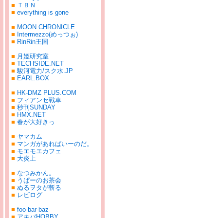
■
ＴＢＮ
■
everything is gone
■
MOON CHRONICLE
■
Intermezzo(めっつぉ)
■
RinRin王国
■
月姫研究室
■
TECHSIDE.NET
■
駿河電力/スク水.JP
■
EARL.BOX
■
HK-DMZ PLUS.COM
■
フィアンセ戦車
■
秒刊SUNDAY
■
HMX.NET
■
春が大好きっ
■
ヤマカム
■
マンガがあればいーのだ。
■
モエモエカフェ
■
大炎上
■
なつみかん。
■
うぱーのお茶会
■
ぬるヲタが斬る
■
レビログ
■
foo-bar-baz
■
アキバHOBBY