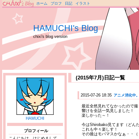
ホーム
プロフ
日記
イラスト
HAMUCHI's Blog
chixi's blog version
(2015年7月)日記一覧
2015-07-26 18:35
アニメ消化中
最近全然見れてなかったので撮
響けを全話一気見しました！
楽しかった～！
HAMUCHI
今はShirobako見てます（ど
これも中々楽しす！
プロフィール
その後はモバマスかなぁ・・（
こんにちは、はじめまして。