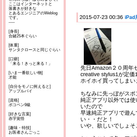
ここはインターネットと
落書きが好きな
とあるエンジニアのWeblog
2015-07-23 00:36
iP
です。
-----
[身長]
合鍵25本ぐらい
[体重]
サンタクロースと同じぐらい
[口癖]
「来る！きっと来る！」
先日Amazon２０周
[いま一番欲しい物]
creative stylus
才能
ホイホイ買ってしまい
[自分をモノに例えると]
アップルパイ
ちなみに先っぽがスポ
純正アプリ以外では使
[資格]
ポコペン9級
いたので
早速純正アプリで遊ん
[好きな言葉]
赤字覚悟
い・・だと！
いや、欲しいでしょそ
[趣味・特技]
お医者さんごっこ