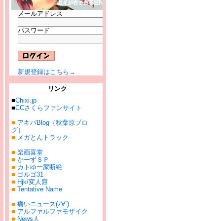
メールアドレス
パスワード
新規登録はこちら→
リンク
■
Chixi.jp
■
CCさくらファンサイト
■
アキバBlog（秋葉原ブロ
グ）
■
メガとんトラック
■
楽画喜堂
■
かーずＳＰ
■
カトゆー家断絶
■
ゴルゴ31
■
Hjk/変人窟
■
Tentative Name
■
痛いニュース(ﾉ∀`)
■
アルファルファモザイク
■
News人