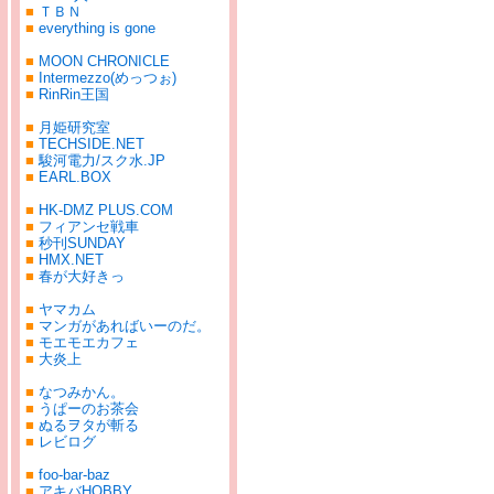
■
ＴＢＮ
■
everything is gone
■
MOON CHRONICLE
■
Intermezzo(めっつぉ)
■
RinRin王国
■
月姫研究室
■
TECHSIDE.NET
■
駿河電力/スク水.JP
■
EARL.BOX
■
HK-DMZ PLUS.COM
■
フィアンセ戦車
■
秒刊SUNDAY
■
HMX.NET
■
春が大好きっ
■
ヤマカム
■
マンガがあればいーのだ。
■
モエモエカフェ
■
大炎上
■
なつみかん。
■
うぱーのお茶会
■
ぬるヲタが斬る
■
レビログ
■
foo-bar-baz
■
アキバHOBBY