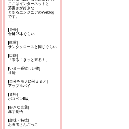
ここはインターネットと
落書きが好きな
とあるエンジニアのWeblog
です。
-----
[身長]
合鍵25本ぐらい
[体重]
サンタクロースと同じぐらい
[口癖]
「来る！きっと来る！」
[いま一番欲しい物]
才能
[自分をモノに例えると]
アップルパイ
[資格]
ポコペン9級
[好きな言葉]
赤字覚悟
[趣味・特技]
お医者さんごっこ