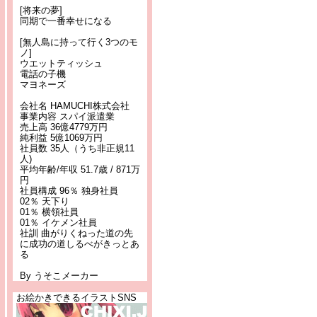
[将来の夢]
同期で一番幸せになる
[無人島に持って行く3つのモ
ノ]
ウエットティッシュ
電話の子機
マヨネーズ
会社名 HAMUCHI株式会社
事業内容 スパイ派遣業
売上高 36億4779万円
純利益 5億1069万円
社員数 35人（うち非正規11
人)
平均年齢/年収 51.7歳 / 871万
円
社員構成 96％ 独身社員
02％ 天下り
01％ 横領社員
01％ イケメン社員
社訓 曲がりくねった道の先
に成功の道しるべがきっとあ
る
By うそこメーカー
お絵かきできるイラストSNS