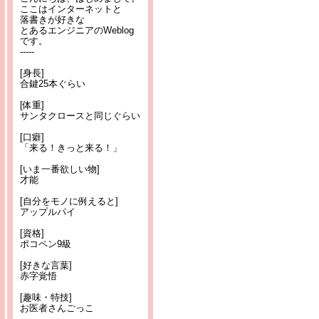
ここはインターネットと
落書きが好きな
とあるエンジニアのWeblog
です。
-----
[身長]
合鍵25本ぐらい
[体重]
サンタクロースと同じぐらい
[口癖]
「来る！きっと来る！」
[いま一番欲しい物]
才能
[自分をモノに例えると]
アップルパイ
[資格]
ポコペン9級
[好きな言葉]
赤字覚悟
[趣味・特技]
お医者さんごっこ