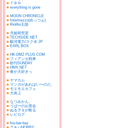
■
ＴＢＮ
■
everything is gone
■
MOON CHRONICLE
■
Intermezzo(めっつぉ)
■
RinRin王国
■
月姫研究室
■
TECHSIDE.NET
■
駿河電力/スク水.JP
■
EARL.BOX
■
HK-DMZ PLUS.COM
■
フィアンセ戦車
■
秒刊SUNDAY
■
HMX.NET
■
春が大好きっ
■
ヤマカム
■
マンガがあればいーのだ。
■
モエモエカフェ
■
大炎上
■
なつみかん。
■
うぱーのお茶会
■
ぬるヲタが斬る
■
レビログ
■
foo-bar-baz
■
アキバHOBBY