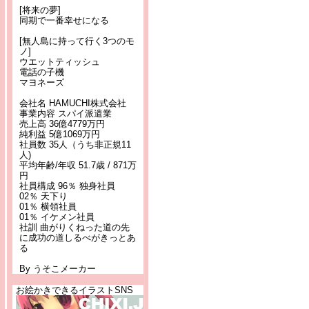
[将来の夢]
同期で一番幸せになる
[無人島に持って行く3つのモ
ノ]
ウエットティッシュ
電話の子機
マヨネーズ
会社名 HAMUCHI株式会社
事業内容 スパイ派遣業
売上高 36億4779万円
純利益 5億1069万円
社員数 35人（うち非正規11
人)
平均年齢/年収 51.7歳 / 871万
円
社員構成 96％ 独身社員
02％ 天下り
01％ 横領社員
01％ イケメン社員
社訓 曲がりくねった道の先
に成功の道しるべがきっとあ
る
By うそこメーカー
お絵かきできるイラストSNS