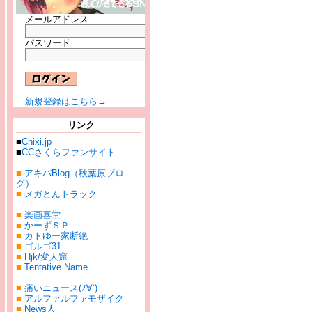
メールアドレス
パスワード
新規登録はこちら→
リンク
■
Chixi.jp
■
CCさくらファンサイト
■
アキバBlog（秋葉原ブロ
グ）
■
メガとんトラック
■
楽画喜堂
■
かーずＳＰ
■
カトゆー家断絶
■
ゴルゴ31
■
Hjk/変人窟
■
Tentative Name
■
痛いニュース(ﾉ∀`)
■
アルファルファモザイク
■
News人