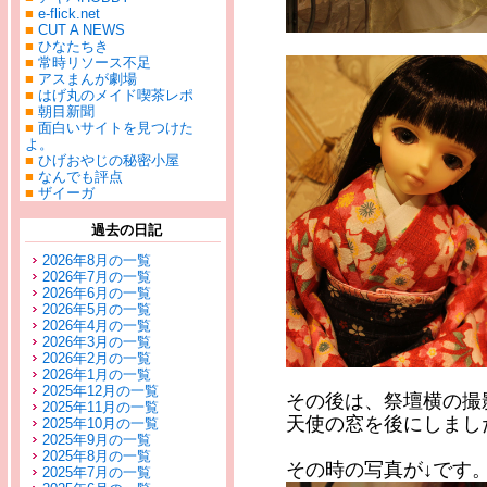
■
e-flick.net
■
CUT A NEWS
■
ひなたちき
■
常時リソース不足
■
アスまんが劇場
■
はげ丸のメイド喫茶レポ
■
朝目新聞
■
面白いサイトを見つけた
よ。
■
ひげおやじの秘密小屋
■
なんでも評点
■
ザイーガ
過去の日記
2026年8月の一覧
2026年7月の一覧
2026年6月の一覧
2026年5月の一覧
2026年4月の一覧
2026年3月の一覧
2026年2月の一覧
2026年1月の一覧
2025年12月の一覧
その後は、祭壇横の撮
2025年11月の一覧
天使の窓を後にしまし
2025年10月の一覧
2025年9月の一覧
2025年8月の一覧
その時の写真が↓です
2025年7月の一覧