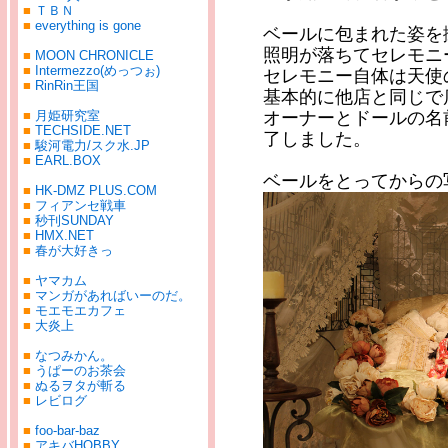
■
ＴＢＮ
■
everything is gone
ベールに包まれた姿を
照明が落ちてセレモニ
■
MOON CHRONICLE
■
Intermezzo(めっつぉ)
セレモニー自体は天使
■
RinRin王国
基本的に他店と同じで
オーナーとドールの名
■
月姫研究室
■
TECHSIDE.NET
了しました。
■
駿河電力/スク水.JP
■
EARL.BOX
ベールをとってからの
■
HK-DMZ PLUS.COM
■
フィアンセ戦車
■
秒刊SUNDAY
■
HMX.NET
■
春が大好きっ
■
ヤマカム
■
マンガがあればいーのだ。
■
モエモエカフェ
■
大炎上
■
なつみかん。
■
うぱーのお茶会
■
ぬるヲタが斬る
■
レビログ
■
foo-bar-baz
■
アキバHOBBY