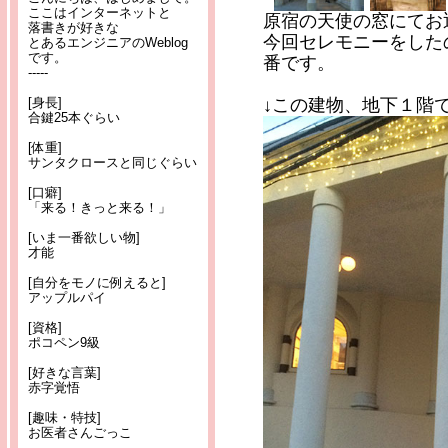
ここはインターネットと
原宿の天使の窓にてお
落書きが好きな
今回セレモニーをした
とあるエンジニアのWeblog
です。
番です。
-----
[身長]
↓この建物、地下１階
合鍵25本ぐらい
[体重]
サンタクロースと同じぐらい
[口癖]
「来る！きっと来る！」
[いま一番欲しい物]
才能
[自分をモノに例えると]
アップルパイ
[資格]
ポコペン9級
[好きな言葉]
赤字覚悟
[趣味・特技]
お医者さんごっこ