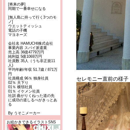
[将来の夢]
同期で一番幸せになる
[無人島に持って行く3つのモ
ノ]
ウエットティッシュ
電話の子機
マヨネーズ
会社名 HAMUCHI株式会社
事業内容 スパイ派遣業
売上高 36億4779万円
純利益 5億1069万円
社員数 35人（うち非正規11
人)
平均年齢/年収 51.7歳 / 871万
円
社員構成 96％ 独身社員
セレモニー直前の様子
02％ 天下り
01％ 横領社員
01％ イケメン社員
社訓 曲がりくねった道の先
に成功の道しるべがきっとあ
る
By うそこメーカー
お絵かきできるイラストSNS