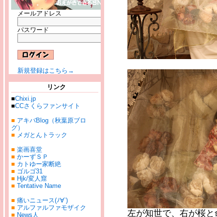
メールアドレス
パスワード
新規登録はこちら→
リンク
■
Chixi.jp
■
CCさくらファンサイト
■
アキバBlog（秋葉原ブロ
グ）
■
メガとんトラック
■
楽画喜堂
■
かーずＳＰ
■
カトゆー家断絶
■
ゴルゴ31
■
Hjk/変人窟
■
Tentative Name
■
痛いニュース(ﾉ∀`)
■
アルファルファモザイク
左が知世で、右が桜と
■
News人