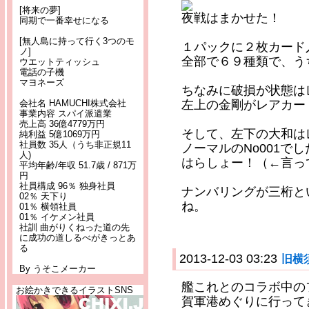
[将来の夢]
夜戦はまかせた！
同期で一番幸せになる
[無人島に持って行く3つのモ
１パックに２枚カード
ノ]
全部で６９種類で、う
ウエットティッシュ
電話の子機
マヨネーズ
ちなみに破損が状態は
左上の金剛がレアカー
会社名 HAMUCHI株式会社
事業内容 スパイ派遣業
売上高 36億4779万円
そして、左下の大和は
純利益 5億1069万円
社員数 35人（うち非正規11
ノーマルのNo001でし
人)
はらしょー！（←言っ
平均年齢/年収 51.7歳 / 871万
円
社員構成 96％ 独身社員
ナンバリングが三桁と
02％ 天下り
ね。
01％ 横領社員
01％ イケメン社員
社訓 曲がりくねった道の先
に成功の道しるべがきっとあ
る
2013-12-03 03:23
旧横
By うそこメーカー
艦これとのコラボ中の
お絵かきできるイラストSNS
賀軍港めぐりに行って