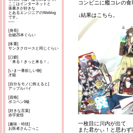
コンビニに艦コレの食
ここはインターネットと
落書きが好きな
とあるエンジニアのWeblog
↓結果はこちら。
です。
-----
[身長]
合鍵25本ぐらい
[体重]
サンタクロースと同じぐらい
[口癖]
「来る！きっと来る！」
[いま一番欲しい物]
才能
[自分をモノに例えると]
アップルパイ
[資格]
ポコペン9級
[好きな言葉]
赤字覚悟
一枚目に川内が出て
[趣味・特技]
お医者さんごっこ
また君かぃ！と思わず