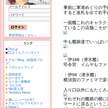
メールアドレス
事前に軍港めぐりの予
すると改札を出て右手
パスワード
一面艦これのキャラク
ているこの店舗こそが
新規登録はこちら→
中も艦娘達でいっぱい
リンク
■
Chixi.jp
■
CCさくらファンサイト
・伊168（潜水艦）
■
アキバBlog（秋葉原ブロ
グ）
司令官、イムヤもファ
■
メガとんトラック
・伊58（潜水艦）
■
楽画喜堂
■
かーずＳＰ
横須賀のファミマで楽
■
カトゆー家断絶
■
ゴルゴ31
■
Hjk/変人窟
入り口以外にもたくさ
■
Tentative Name
それぞれの艦娘の横に
■
痛いニュース(ﾉ∀`)
マートに居るというこ
■
アルファルファモザイク
■
News人