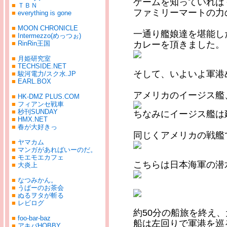
ゲームを知っていれば
■
ＴＢＮ
ファミリーマートの力
■
everything is gone
■
MOON CHRONICLE
一通り艦娘達を堪能し
■
Intermezzo(めっつぉ)
カレーを頂きました。
■
RinRin王国
■
月姫研究室
■
TECHSIDE.NET
そして、いよいよ軍港
■
駿河電力/スク水.JP
■
EARL.BOX
アメリカのイージス艦
■
HK-DMZ PLUS.COM
■
フィアンセ戦車
■
秒刊SUNDAY
ちなみにイージス艦は
■
HMX.NET
■
春が大好きっ
同じくアメリカの戦艦
■
ヤマカム
■
マンガがあればいーのだ。
■
モエモエカフェ
こちらは日本海軍の潜
■
大炎上
■
なつみかん。
■
うぱーのお茶会
■
ぬるヲタが斬る
■
レビログ
約50分の船旅を終え
■
foo-bar-baz
船は左回りで軍港を巡
■
アキバHOBBY