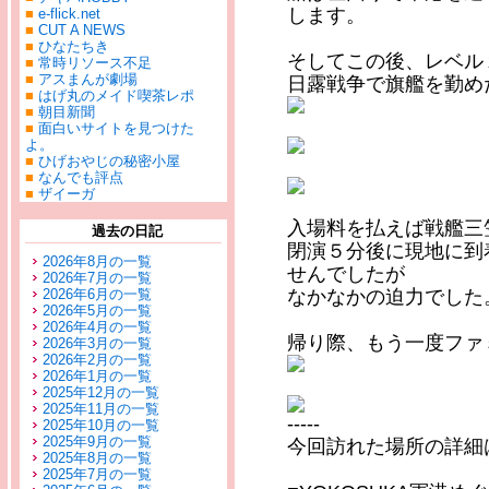
します。
■
e-flick.net
■
CUT A NEWS
■
ひなたちき
そしてこの後、レベル
■
常時リソース不足
■
アスまんが劇場
日露戦争で旗艦を勤め
■
はげ丸のメイド喫茶レポ
■
朝目新聞
■
面白いサイトを見つけた
よ。
■
ひげおやじの秘密小屋
■
なんでも評点
■
ザイーガ
入場料を払えば戦艦三
過去の日記
閉演５分後に現地に到
2026年8月の一覧
せんでしたが
2026年7月の一覧
なかなかの迫力でした
2026年6月の一覧
2026年5月の一覧
2026年4月の一覧
帰り際、もう一度ファ
2026年3月の一覧
2026年2月の一覧
2026年1月の一覧
2025年12月の一覧
2025年11月の一覧
-----
2025年10月の一覧
2025年9月の一覧
今回訪れた場所の詳細
2025年8月の一覧
2025年7月の一覧