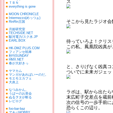
ス
■
ＴＢＮ
■
everything is gone
■
MOON CHRONICLE
■
Intermezzo(めっつぉ)
そこから見たラジオ会
■
RinRin王国
■
月姫研究室
■
TECHSIDE.NET
■
駿河電力/スク水.JP
■
EARL.BOX
待っていろよ！クリス
この私、鳳凰院凶真が
■
HK-DMZ PLUS.COM
■
フィアンセ戦車
■
秒刊SUNDAY
■
HMX.NET
■
春が大好きっ
と、さりげなく凶真コ
■
ヤマカム
ついでに未来ガジェッ
■
マンガがあればいーのだ。
■
モエモエカフェ
■
大炎上
■
なつみかん。
ラボは、駅から出たら
■
うぱーのお茶会
末広町子交差点を蔵前
■
ぬるヲタが斬る
■
レビログ
次の信号の一歩手前に
恐らくこの辺り。
■
foo-bar-baz
■
アキバHOBBY