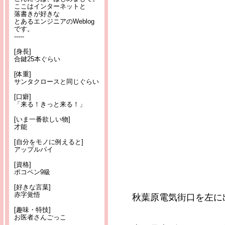
ここはインターネットと
落書きが好きな
とあるエンジニアのWeblog
です。
-----
[身長]
合鍵25本ぐらい
[体重]
サンタクロースと同じぐらい
[口癖]
「来る！きっと来る！」
[いま一番欲しい物]
才能
[自分をモノに例えると]
アップルパイ
[資格]
ポコペン9級
[好きな言葉]
赤字覚悟
秋葉原電気街口を左に
[趣味・特技]
お医者さんごっこ