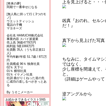
上を見上げると・・・
[将来の夢]
同期で一番幸せになる
[無人島に持って行く3つのモ
ノ]
凶真『おのれ、セルン
ウエットティッシュ
電話の子機
だ！』
マヨネーズ
会社名 HAMUCHI株式会社
事業内容 スパイ派遣業
真下から見上げた写真
売上高 36億4779万円
純利益 5億1069万円
社員数 35人（うち非正規11
人)
平均年齢/年収 51.7歳 / 871万
ちなみに、タイムマシ
円
ではなく、
社員構成 96％ 独身社員
02％ 天下り
少し座標を間違えて、
01％ 横領社員
と。
01％ イケメン社員
社訓 曲がりくねった道の先
（詳細はゲームやって
に成功の道しるべがきっとあ
る
By うそこメーカー
逆アングルから
お絵かきできるイラストSNS