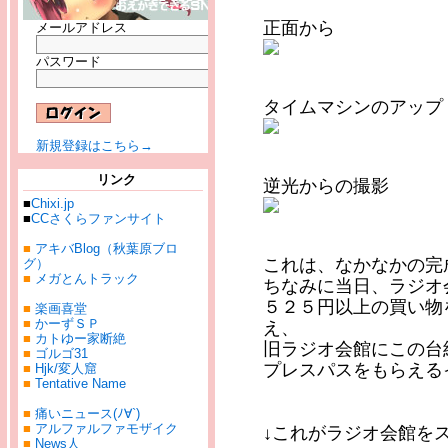
正面から
メールアドレス
パスワード
タイムマシンのアップ
新規登録はこちら→
リンク
逆光からの撮影
■
Chixi.jp
■
CCさくらファンサイト
■
アキバBlog（秋葉原ブロ
これは、なかなかの完
グ）
■
メガとんトラック
ちなみに当日、ラジオ
５２５円以上の買い物
■
楽画喜堂
■
かーずＳＰ
え、
■
カトゆー家断絶
旧ラジオ会館にこの台
■
ゴルゴ31
プレスパスをもらえる
■
Hjk/変人窟
■
Tentative Name
■
痛いニュース(ﾉ∀`)
■
アルファルファモザイク
↓これがラジオ会館を
■
News人