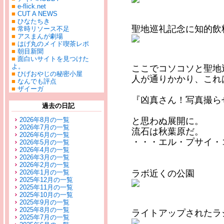
■
e-flick.net
■
CUT A NEWS
■
ひなたちき
聖地巡礼記念に知的飲
■
常時リソース不足
■
アスまんが劇場
■
はげ丸のメイド喫茶レポ
■
朝目新聞
■
面白いサイトを見つけた
よ。
ここでコソコソと聖地
■
ひげおやじの秘密小屋
人が通りかかり、これ
■
なんでも評点
■
ザイーガ
『凶真さん！写真撮ら
過去の日記
2026年8月の一覧
と思わぬ展開に。
2026年7月の一覧
流石は秋葉原だ。
2026年6月の一覧
・・・エル・プサイ・
2026年5月の一覧
2026年4月の一覧
2026年3月の一覧
2026年2月の一覧
2026年1月の一覧
ラボ近くの公園
2025年12月の一覧
2025年11月の一覧
2025年10月の一覧
2025年9月の一覧
2025年8月の一覧
ライトアップされたラ
2025年7月の一覧