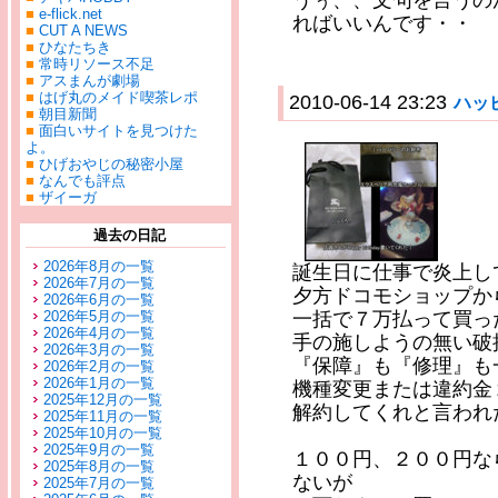
うぅ、、文句を言うの
■
e-flick.net
ればいいんです・・
■
CUT A NEWS
■
ひなたちき
■
常時リソース不足
■
アスまんが劇場
■
はげ丸のメイド喫茶レポ
2010-06-14 23:23
ハッ
■
朝目新聞
■
面白いサイトを見つけた
よ。
■
ひげおやじの秘密小屋
■
なんでも評点
■
ザイーガ
過去の日記
2026年8月の一覧
誕生日に仕事で炎上し
2026年7月の一覧
夕方ドコモショップか
2026年6月の一覧
2026年5月の一覧
一括で７万払って買っ
2026年4月の一覧
手の施しようの無い破
2026年3月の一覧
『保障』も『修理』も
2026年2月の一覧
2026年1月の一覧
機種変更または違約金
2025年12月の一覧
解約してくれと言われた
2025年11月の一覧
2025年10月の一覧
2025年9月の一覧
１００円、２００円な
2025年8月の一覧
ないが
2025年7月の一覧