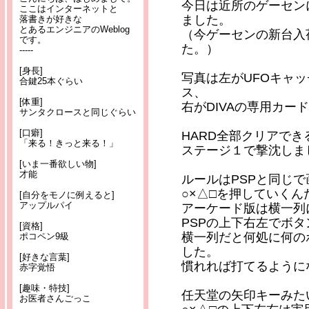
今日は近所のゲーセン
ここはインターネットと
ました。
落書きが好きな
とあるエンジニアのWeblog
（今ゲーセンの新台入
です。
た。）
-----
[身長]
写真は左がUFOキャッ
合鍵25本ぐらい
ス、
[体重]
右がDIVAの専用カード
サンタクロースと同じぐらい
[口癖]
HARD全部クリアで
「来る！きっと来る！」
ステージ１で撃沈しまし
[いま一番欲しい物]
才能
ルールはPSPと同じ
○×△□を押していくん
[自分をモノに例えると]
アップルパイ
アーケード版は横一列
PSPの上下右左でボ
[資格]
横一列だと何処に何の
ポコペン9級
した。
[好きな言葉]
慣れれば打てるように
赤字覚悟
[趣味・特技]
任天堂の矢印キーみた
お医者さんごっこ