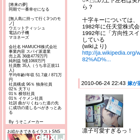
○×△□の上下左右は
[将来の夢]
ら？
同期で一番幸せになる
[無人島に持って行く3つのモ
十字キーについては、
ノ]
1982年に任天堂株式
ウエットティッシュ
1992年に「方向性
電話の子機
マヨネーズ
している
(wikiより)
会社名 HAMUCHI株式会社
事業内容 スパイ派遣業
http://ja.wikipedia
売上高 36億4779万円
82%AD%...
純利益 5億1069万円
社員数 35人（うち非正規11
人)
平均年齢/年収 51.7歳 / 871万
円
2010-06-24 22:43
嫁が
社員構成 96％ 独身社員
02％ 天下り
01％ 横領社員
01％ イケメン社員
社訓 曲がりくねった道の先
に成功の道しるべがきっとあ
る
By うそこメーカー
凛子可愛すぎるっ！
お絵かきできるイラストSNS