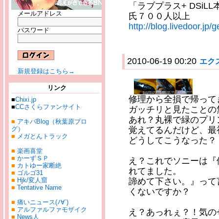
「ラブプラス+ DSi
メールアドレス
氏７００人以上
http://blog.livedoor.jp
パスワード
2010-06-19 00:20
エク
新規登録はこちら→
リンク
修理から全損で帰って
■
Chixi.jp
■
CCさくらファンサイト
ガッチリと見たことの
あれ？丸裸で緑のプリ
■
アキバBlog（秋葉原ブロ
グ）
覚えてるんだけど、最
■
メガとんトラック
どうしてこうなった？
■
楽画喜堂
■
かーずＳＰ
え？これでソニーは『
■
カトゆー家断絶
れてました。
■
ゴルゴ31
■
Hjk/変人窟
諦めて下さい。』って
■
Tentative Name
くないですか？
■
痛いニュース(ﾉ∀`)
■
アルファルファモザイク
え？あっれぇ？！気の
■
News人