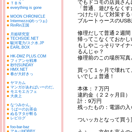
でもドコモの店員さん
■
ＴＢＮ
■
everything is gone
「普通、遊びをなくす
つけたりして対策する
■
MOON CHRONICLE
ブルートゥースのUS
■
Intermezzo(めっつぉ)
■
RinRin王国
修理だして普通２週間
■
月姫研究室
■
TECHSIDE.NET
帰ってこなくておかし
■
駿河電力/スク水.JP
もしやこっそりマイナ
■
EARL.BOX
るんじゃ？
■
HK-DMZ PLUS.COM
修理前のこの場所写真
■
フィアンセ戦車
■
秒刊SUNDAY
■
HMX.NET
買って１ヶ月で壊れて
■
春が大好きっ
いでしょ普通！
■
ヤマカム
■
マンガがあればいーのだ。
本体：７万円
■
モエモエカフェ
違約金（２２ヶ月目）
■
大炎上
計：9万円
■
なつみかん。
残ったもの：電源の入
■
うぱーのお茶会
■
ぬるヲタが斬る
■
レビログ
ついッカとなって買う買
■
foo-bar-baz
■
アキバHOBBY