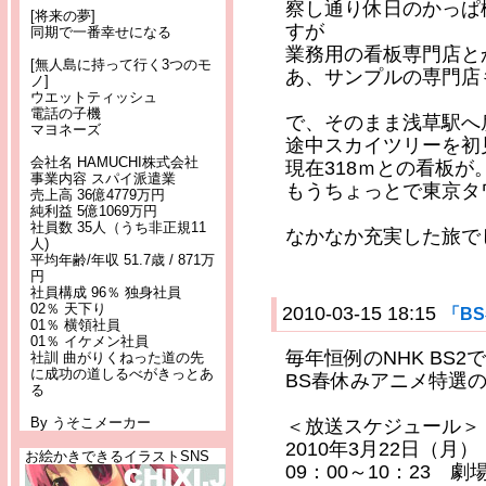
察し通り休日のかっぱ
[将来の夢]
すが
同期で一番幸せになる
業務用の看板専門店と
[無人島に持って行く3つのモ
あ、サンプルの専門店
ノ]
ウエットティッシュ
電話の子機
で、そのまま浅草駅へ
マヨネーズ
途中スカイツリーを初
会社名 HAMUCHI株式会社
現在318ｍとの看板が
事業内容 スパイ派遣業
もうちょっとで東京タ
売上高 36億4779万円
純利益 5億1069万円
社員数 35人（うち非正規11
なかなか充実した旅で
人)
平均年齢/年収 51.7歳 / 871万
円
社員構成 96％ 独身社員
02％ 天下り
2010-03-15 18:15
「B
01％ 横領社員
01％ イケメン社員
毎年恒例のNHK BS
社訓 曲がりくねった道の先
に成功の道しるべがきっとあ
BS春休みアニメ特選
る
By うそこメーカー
＜放送スケジュール＞
2010年3月22日（月）
お絵かきできるイラストSNS
09：00～10：23