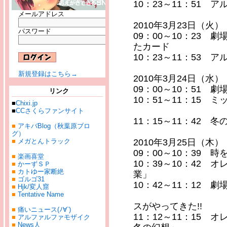
10：23～11：51
メールアドレス
2010年3月23日（火）
パスワード
09：00～10：23
たカード
10：23～11：53
新規登録はこちら→
2010年3月24日（水）
09：00～10：51 
リンク
10：51～11：15
■
Chixi.jp
「はじめま
■
CCさくらファンサイト
11：15～11：42 
■
アキバBlog（秋葉原ブロ
グ）
■
メガとんトラック
2010年3月25日（木）
09：00～10：39 
■
楽画喜堂
10：39～10：42 
■
かーずＳＰ
■
カトゆー家断絶
業」
■
ゴルゴ31
10：42～11：12 
■
Hjk/変人窟
■
Tentative Name
ホワイト・バ
スがやってきた!!
■
痛いニュース(ﾉ∀`)
11：12～11：15 
■
アルファルファモザイク
■
News人