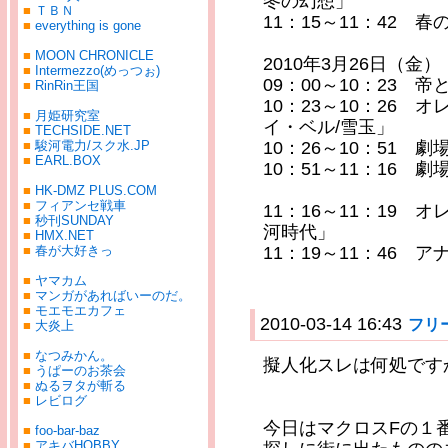
冬の幻想」
■
ＴＢＮ
11：15～11：42 
■
everything is gone
■
MOON CHRONICLE
2010年3月26日（金）
■
Intermezzo(めっつぉ)
09：00～10：23 
■
RinRin王国
10：23～10：26 
■
月姫研究室
イ・ベル/雪玉」
■
TECHSIDE.NET
■
駿河電力/スク水.JP
10：26～10：51
■
EARL.BOX
10：51～11：16
－海だ! おば
■
HK-DMZ PLUS.COM
■
フィアンセ戦車
11：16～11：19 
■
秒刊SUNDAY
河時代」
■
HMX.NET
■
春が大好きっ
11：19～11：46 
■
ヤマカム
■
マンガがあればいーのだ。
■
モエモエカフェ
2010-03-14 16:43
フリ
■
大炎上
■
なつみかん。
擬人化スレは何処です
■
うぱーのお茶会
■
ぬるヲタが斬る
■
レビログ
今日はマクロスFの１
■
foo-bar-baz
■
アキバHOBBY