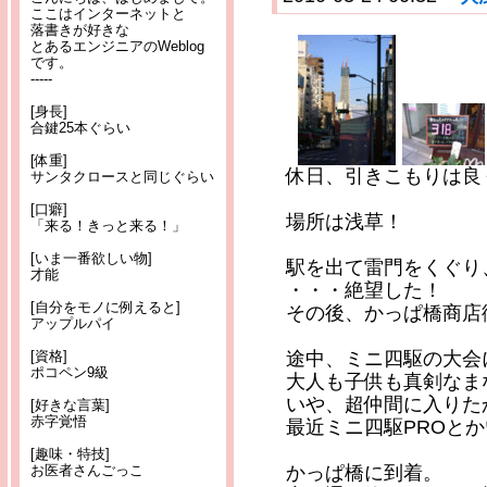
ここはインターネットと
落書きが好きな
とあるエンジニアのWeblog
です。
-----
[身長]
合鍵25本ぐらい
[体重]
休日、引きこもりは良
サンタクロースと同じぐらい
[口癖]
場所は浅草！
「来る！きっと来る！」
[いま一番欲しい物]
駅を出て雷門をくぐり
才能
・・・絶望した！
[自分をモノに例えると]
その後、かっぱ橋商店
アップルパイ
[資格]
途中、ミニ四駆の大会
ポコペン9級
大人も子供も真剣なま
いや、超仲間に入りた
[好きな言葉]
赤字覚悟
最近ミニ四駆PROと
[趣味・特技]
お医者さんごっこ
かっぱ橋に到着。