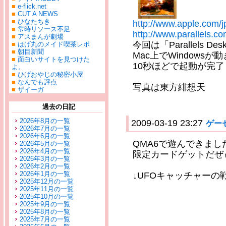
■
e-flick.net
■
CUT A NEWS
■
ひなたちき
http://www.apple.com/jp
■
常時リソース不足
http://www.parallels.co
■
アスまんが劇場
今回は「Parallels
■
はげ丸のメイド喫茶レポ
■
朝目新聞
Mac上でWindowsが
■
面白いサイトを見つけた
10秒ほどで起動が完
よ。
■
ひげおやじの秘密小屋
■
なんでも評点
写真は東方緋想天
■
ザイーガ
過去の日記
2026年8月の一覧
2009-03-19 23:27
ゲー
2026年7月の一覧
2026年6月の一覧
QMA6で遊んできまし
2026年5月の一覧
2026年4月の一覧
限定カードゲットだぜ
2026年3月の一覧
2026年2月の一覧
2026年1月の一覧
↓UFOキャッチャーの
2025年12月の一覧
2025年11月の一覧
2025年10月の一覧
2025年9月の一覧
2025年8月の一覧
2025年7月の一覧