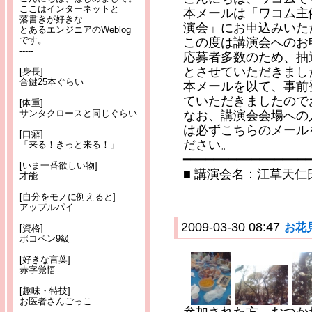
ここはインターネットと
本メールは「ワコム主
落書きが好きな
演会」にお申込みいた
とあるエンジニアのWeblog
です。
この度は講演会へのお
-----
応募者多数のため、抽
とさせていただきまし
[身長]
合鍵25本ぐらい
本メールを以て、事前
ていただきましたので
[体重]
サンタクロースと同じぐらい
なお、講演会会場への
は必ずこちらのメール
[口癖]
ださい。
「来る！きっと来る！」
━━━━━━━━━━━━━━━━
[いま一番欲しい物]
■ 講演会名：江草天仁氏
才能
[自分をモノに例えると]
アップルパイ
2009-03-30 08:47
お花
[資格]
ポコペン9級
[好きな言葉]
赤字覚悟
[趣味・特技]
お医者さんごっこ