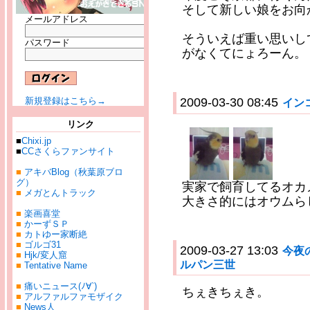
そして新しい娘をお向かい
メールアドレス
そういえば重い思いし
パスワード
がなくてにょろーん。
新規登録はこちら→
2009-03-30 08:45
イン
リンク
■
Chixi.jp
■
CCさくらファンサイト
■
アキバBlog（秋葉原ブロ
グ）
実家で飼育してるオカ
■
メガとんトラック
大きさ的にはオウムら
■
楽画喜堂
■
かーずＳＰ
■
カトゆー家断絶
■
ゴルゴ31
2009-03-27 13:03
今夜
■
Hjk/変人窟
ルパン三世
■
Tentative Name
■
痛いニュース(ﾉ∀`)
ちぇきちぇき。
■
アルファルファモザイク
■
News人