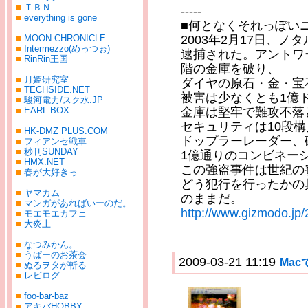
■
ＴＢＮ
-----
■
everything is gone
■何となくそれっぽい
■
MOON CHRONICLE
2003年2月17日、
■
Intermezzo(めっつぉ)
逮捕された。アントワ
■
RinRin王国
階の金庫を破り、
■
月姫研究室
ダイヤの原石・金・宝
■
TECHSIDE.NET
被害は少なくとも1億
■
駿河電力/スク水.JP
■
EARL.BOX
金庫は堅牢で難攻不落
セキュリティは10段
■
HK-DMZ PLUS.COM
ドップラーレーダー、
■
フィアンセ戦車
■
秒刊SUNDAY
1億通りのコンビネー
■
HMX.NET
この強盗事件は世紀の
■
春が大好きっ
どう犯行を行ったかの
■
ヤマカム
のままだ。
■
マンガがあればいーのだ。
http://www.gizmodo.jp
■
モエモエカフェ
■
大炎上
■
なつみかん。
■
うぱーのお茶会
2009-03-21 11:19
Mac
■
ぬるヲタが斬る
■
レビログ
■
foo-bar-baz
■
アキバHOBBY