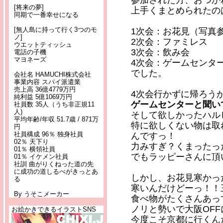
参加された方、おつか
[将来の夢]
上手くまとめられたの
同期で一番幸せになる
[無人島に持って行く3つのモ
1次会：お花見（写真
ノ]
2次会：ファミレス
ウエットティッシュ
3次会：飲み会
電話の子機
マヨネーズ
4次会：ゲームセンタ
でした。
会社名 HAMUCHI株式会社
事業内容 スパイ派遣業
売上高 36億4779万円
4次会行かずに帰ろう
純利益 5億1069万円
ゲームセンターと聞い
社員数 35人（うち非正規11
人)
そして欲しかったハル
平均年齢/年収 51.7歳 / 871万
特に欲しくない物は取
円
社員構成 96％ 独身社員
んですっ！
02％ 天下り
力みすぎ？くまったっ
01％ 横領社員
でもラッピーさんに頂
01％ イケメン社員
社訓 曲がりくねった道の先
に成功の道しるべがきっとあ
しかし、お花見寒かっ
る
寒いんだけどーっ！！
By うそこメーカー
食べ物がたくさんあっ
ノリと勢いで大阪OF
お絵かきできるイラストSNS
今度こそ京都に行くん