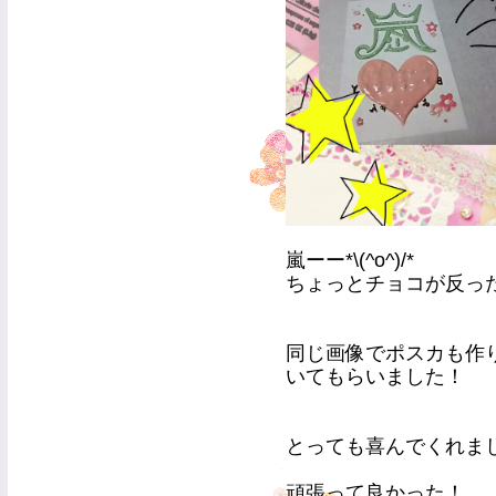
嵐ーー*\(^o^)/*
ちょっとチョコが反っ
同じ画像でポスカも作
いてもらいました！
とっても喜んでくれましたヾ
頑張って良かった！