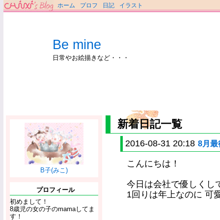
ホーム
プロフ
日記
イラスト
Be mine
日常やお絵描きなど・・・
新着日記一覧
2016-08-31 20:18
8月最
こんにちは！
B子(みこ)
今日は会社で優しくし
プロフィール
1回りは年上なのに 可愛く
初めまして！
8歳児の女の子のmamaしてま
す！