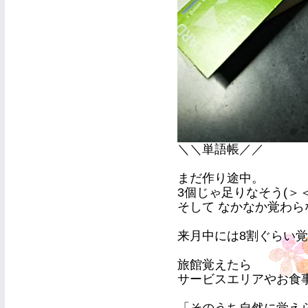
＼＼単語帳／／
まだ作り途中。
3個じゃ足りなそう(＞＜
そして なかなか覚わら
来月中には8割ぐらい
旅館覚えたら
サービスエリアやお食事処を