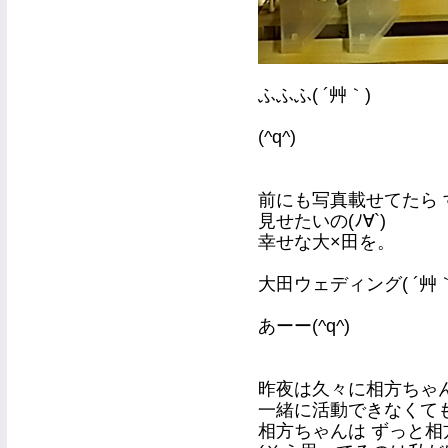
ふふふ( ´艸｀)
(^q^)
前にも写真載せてたら 
見せたいの(ﾉ∀`)
幸せな大×田を。
大田ウェディング( ´艸
あーー(^q^)
昨夜は久々に相方ちゃ
一緒に活動できなくて
相方ちゃんは ずっと相方(*