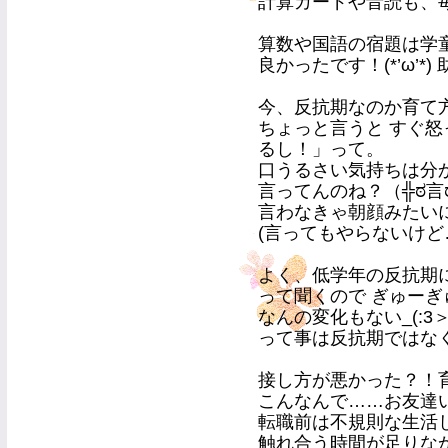
計算カードや音読も、
算数や国語の宿題は学
良かったです！(*’ω’*
今、反抗期なのか育て
ちょっと言うと すぐ
るし！」って。
口うるさい気持ちは分
言ってんのね？（╬ಠ言ಠ
言わなきゃ朝顔みたい
(言ってもやらないけど
よく、低学年の反抗期
って聞くので ぎゅー
なんの変化もない_(:3＞
って事は反抗期ではな
接し方が悪かった？！育
こんなんで……お友達
転職前は不規則な生活
触れ合う時間が足りなかった