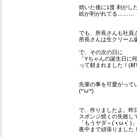
焼いた後に1度 剥がし
絵が剥がれてる………
でも、所長さんも社員
所長さんは生クリーム
で、その次の日に
「Yちゃんの誕生日に
って頼まれました！(材
先輩の事を可愛がって
(*’ω’*)
で、作りましたよ。昨
スポンジ焼くの失敗し
「もうヤダ～(´•̥ ω •̥
夜中まで頑張りました