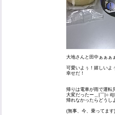
大地さんと田中ぁぁぁぁぁぁ*
可愛いよぅ！嬉しいよぅ！(´•̥
幸せだ！
帰りは電車が雨で運転
大変だったー＿|￣|○ il||l
帰れなかったらどうし
(無事、今、乗ってます