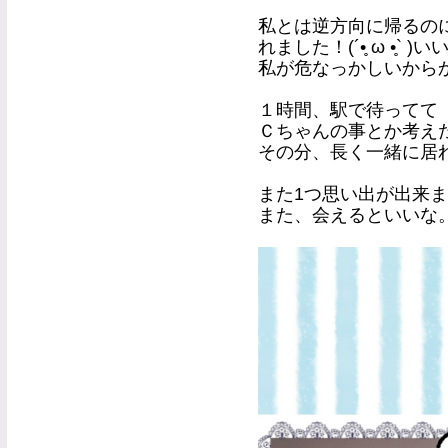
私とは逆方向に帰るの
れました！(´•̥ ω •̥` )
私が危なっかしいからか
１時間、駅で待ってて
Ｃちゃんの事とか考え
その分、長く一緒に居れたか
また1つ思い出が出来まし
また、会えるといいな