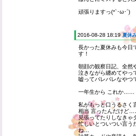
頑張りますっ(*`･ω･´)
2016-08-28 18:19
夏休
長かった夏休みも今日
す！
朝顔の観察日記、全然
泣きながら纏めてやって
嘘ってバレバレなやつで
一年生から これか……
私がもっと口うるさく
相当 言ったんだけど…
見張ってたりしなきゃ
忙しいとついつい言う
ね…