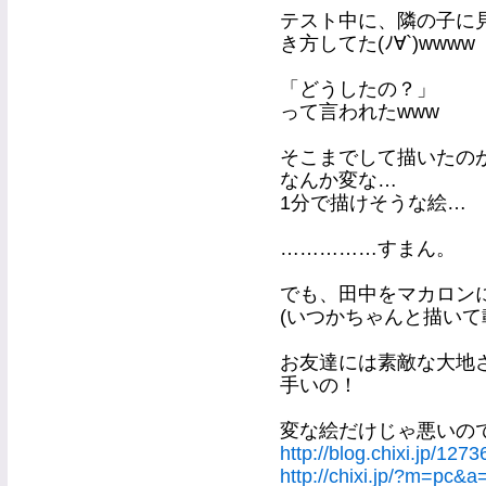
テスト中に、隣の子に
き方してた(ﾉ∀`)wwww
「どうしたの？」
って言われたwww
そこまでして描いたの
なんか変な…
1分で描けそうな絵…
……………すまん。
でも、田中をマカロン
(いつかちゃんと描いて
お友達には素敵な大地
手いの！
変な絵だけじゃ悪いの
http://blog.chixi.jp/127
http://chixi.jp/?m=pc&a