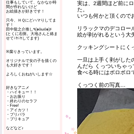
仕事もしていて、なかなか時
実は、2週間ほど前に
間が作れないけど
た。
お絵描きが好きです！
いつも何かと頂くので
只今、ＨＱにどハマりしてま
す！
リラックマのデコロー
田中龍之介推し٩(๑òωó๑)۶
(とくに右側。大地さんと絡ま
絵が剥がれるという大
せてﾆﾔﾆﾔしてます)
クッキングシートにく
※腐りきっています。
一旦は上手く剥がした
オリジナルで女の子を描くの
も大好きです！
んだら くっついちゃっ
食べる時にはボロボロ
よろしくおねがいします☆
くっつく前の写真…
好きなアニメ
・ハイキュー！！
・おお振り
・終わりのセラフ
・Free!
・アイカツ！
・プリパラ
・プリキュア
などなど♪