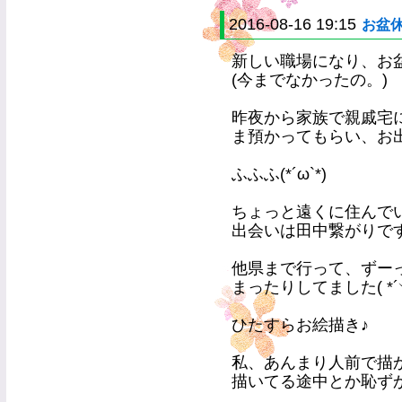
2016-08-16 19:15
お盆
新しい職場になり、お
(今までなかったの。)
昨夜から家族で親戚宅
ま預かってもらい、お
ふふふ(*´ω`*)
ちょっと遠くに住んで
出会いは田中繋がりで
他県まで行って、ずー
まったりしてました( *´︶
ひたすらお絵描き♪
私、あんまり人前で描かな
描いてる途中とか恥ずか