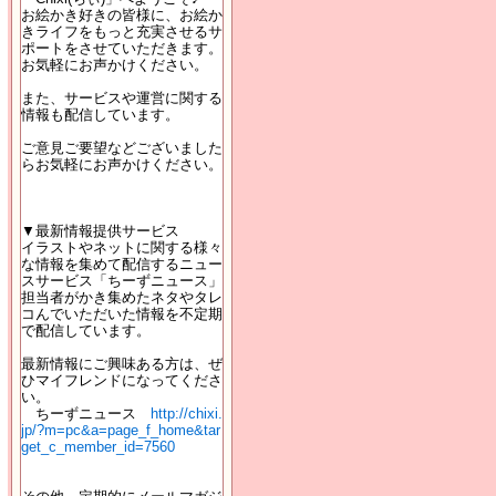
お絵かき好きの皆様に、お絵か
きライフをもっと充実させるサ
ポートをさせていただきます。
お気軽にお声かけください。
また、サービスや運営に関する
情報も配信しています。
ご意見ご要望などございました
らお気軽にお声かけください。
▼最新情報提供サービス
イラストやネットに関する様々
な情報を集めて配信するニュー
スサービス「ちーずニュース」
担当者がかき集めたネタやタレ
コんでいただいた情報を不定期
で配信しています。
最新情報にご興味ある方は、ぜ
ひマイフレンドになってくださ
い。
ちーずニュース
http://chixi.
jp/?m=pc&a=page_f_home&tar
get_c_member_id=7560