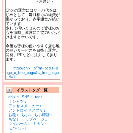
- お願い -
Chixiの運営にはサーバ代をは
じめとして、毎月相応の経費が
掛かっており、赤字運営が続い
ています。
少しで構いませんので皆様のお
心を頂戴し運営にご協力いただ
けますと幸いです。
今後も皆様の使いやすく居心地
の良いサービスを目指し運営、
開発、PRなどに注力して参り
ます。
http://chixi.jp/?m=pc&a=p
age_o_free_page&c_free_page
_id=1
イラストタグ一覧
chixi
SNS
tag
3
1
1
Ｔシャツ
1
アクセスメニュー
1
アンドロイドアプリ
1
お題
ちぃ
ちぃ時計
1
2
2
ちな
トップページ
1
1
マイホーム
ミカン
1
1
モバイル
1