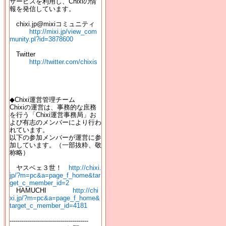
サービスを利用し、Chixiの情
報を発信しています。
chixi.jp@mixiコミュニティ
http://mixi.jp/view_com
munity.pl?id=3878600
Twitter
http://twitter.com/chixis
◆Chixi運営管理チーム
Chixiの運営は、事務的な庶務
を行う「Chixi運営事務局」お
よび有志のメンバーにより行わ
れています。
以下の参加メンバーが運営に参
加しています。（一部抜粋、敬
称略）
ヤスベェ３世！
http://chixi.
jp/?m=pc&a=page_f_home&tar
get_c_member_id=2
HAMUCHI
http://chi
xi.jp/?m=pc&a=page_f_home&
target_c_member_id=4181
---------------------------------------