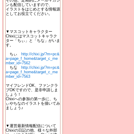
その他、定期的にメールマガジ
ンも配信していますので、
イラストをはじめとする情報源
としてお役立てください。
▼マスコットキャラクター
Chixiにはマスコットキャラク
ター「ちぃ」と「ちな」がいま
す。
ちぃ
http://chixi.jp/?m=pc&
a=page_f_home&target_c_me
mber_id=7562
ちな
http://chixi.jp/?m=pc&
a=page_f_home&target_c_me
mber_id=7563
マイフレンドOK、ファンクラ
ブOKですので、是非申請しま
しょう！
Chixiへの参加の第一歩に、ち
ぃやちなのイラストを描いてみ
ましょう♪
▼運営最新情報配信について
Chixiの日記の他、様々な外部