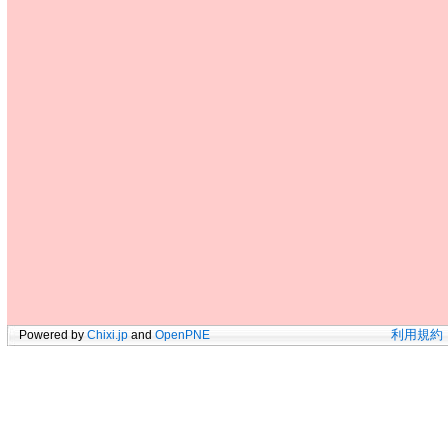
Powered by
Chixi.jp
and
OpenPNE
利用規約