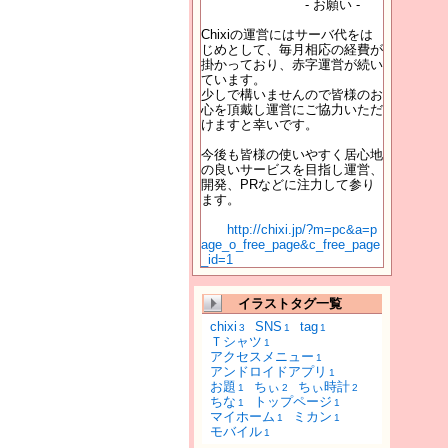
- お願い -
Chixiの運営にはサーバ代をは
じめとして、毎月相応の経費が
掛かっており、赤字運営が続い
ています。
少しで構いませんので皆様のお
心を頂戴し運営にご協力いただ
けますと幸いです。
今後も皆様の使いやすく居心地
の良いサービスを目指し運営、
開発、PRなどに注力して参り
ます。
http://chixi.jp/?m=pc&a=p
age_o_free_page&c_free_page
_id=1
イラストタグ一覧
chixi
SNS
tag
3
1
1
Ｔシャツ
1
アクセスメニュー
1
アンドロイドアプリ
1
お題
ちぃ
ちぃ時計
1
2
2
ちな
トップページ
1
1
マイホーム
ミカン
1
1
モバイル
1