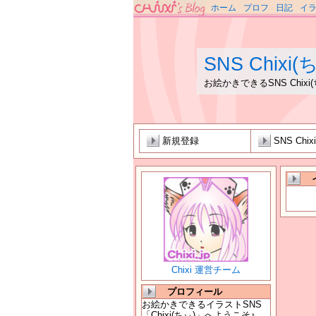
ホーム
プロフ
日記
イ
SNS Chixi
お絵かきできるSNS Chix
新規登録
SNS Chix
Chixi 運営チーム
プロフィール
お絵かきできるイラストSNS
「Chixi(ちぃ)」へようこそ♪