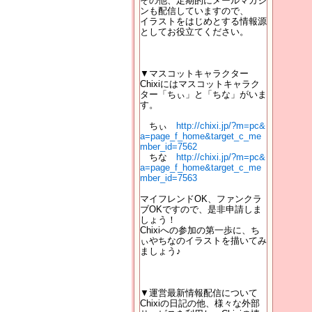
その他、定期的にメールマガジ
ンも配信していますので、
イラストをはじめとする情報源
としてお役立てください。
▼マスコットキャラクター
Chixiにはマスコットキャラク
ター「ちぃ」と「ちな」がいま
す。
ちぃ
http://chixi.jp/?m=pc&
a=page_f_home&target_c_me
mber_id=7562
ちな
http://chixi.jp/?m=pc&
a=page_f_home&target_c_me
mber_id=7563
マイフレンドOK、ファンクラ
ブOKですので、是非申請しま
しょう！
Chixiへの参加の第一歩に、ち
ぃやちなのイラストを描いてみ
ましょう♪
▼運営最新情報配信について
Chixiの日記の他、様々な外部