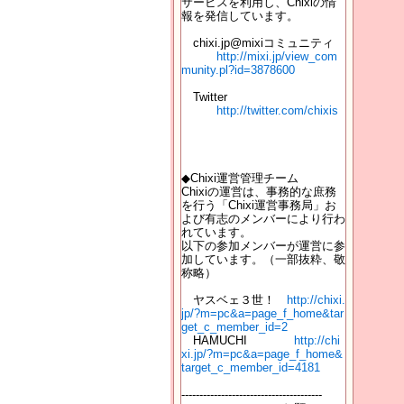
サービスを利用し、Chixiの情
報を発信しています。
chixi.jp@mixiコミュニティ
http://mixi.jp/view_com
munity.pl?id=3878600
Twitter
http://twitter.com/chixis
◆Chixi運営管理チーム
Chixiの運営は、事務的な庶務
を行う「Chixi運営事務局」お
よび有志のメンバーにより行わ
れています。
以下の参加メンバーが運営に参
加しています。（一部抜粋、敬
称略）
ヤスベェ３世！
http://chixi.
jp/?m=pc&a=page_f_home&tar
get_c_member_id=2
HAMUCHI
http://chi
xi.jp/?m=pc&a=page_f_home&
target_c_member_id=4181
---------------------------------------