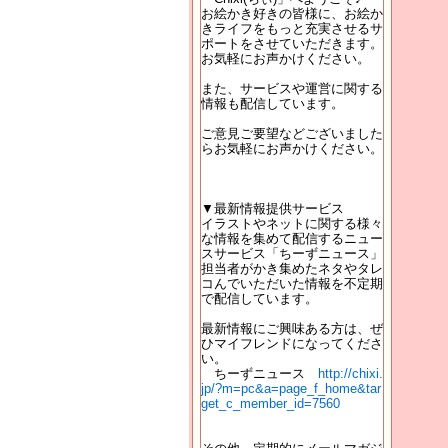
お絵かき好きの皆様に、お絵か
きライフをもっと充実させるサ
ポートをさせていただきます。
お気軽にお声かけください。
また、サービスや運営に関する
情報も配信しています。
ご意見ご要望などございました
らお気軽にお声かけください。
▼最新情報提供サービス
イラストやネットに関する様々
な情報を集めて配信するニュー
スサービス「ちーずニュース」
担当者がかき集めたネタやタレ
コんでいただいた情報を不定期
で配信しています。
最新情報にご興味ある方は、ぜ
ひマイフレンドになってくださ
い。
ちーずニュース
http://chixi.
jp/?m=pc&a=page_f_home&tar
get_c_member_id=7560