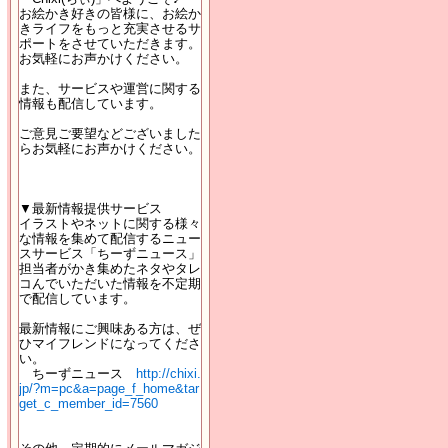
お絵かき好きの皆様に、お絵か
きライフをもっと充実させるサ
ポートをさせていただきます。
お気軽にお声かけください。
また、サービスや運営に関する
情報も配信しています。
ご意見ご要望などございました
らお気軽にお声かけください。
▼最新情報提供サービス
イラストやネットに関する様々
な情報を集めて配信するニュー
スサービス「ちーずニュース」
担当者がかき集めたネタやタレ
コんでいただいた情報を不定期
で配信しています。
最新情報にご興味ある方は、ぜ
ひマイフレンドになってくださ
い。
ちーずニュース
http://chixi.
jp/?m=pc&a=page_f_home&tar
get_c_member_id=7560