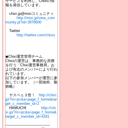
サービスを利用し、Chixiの情
報を発信しています。
chixi.jp@mixiコミュニティ
http://mixi.jp/view_com
munity.pl?id=3878600
Twitter
http://twitter.com/chixis
◆Chixi運営管理チーム
Chixiの運営は、事務的な庶務
を行う「Chixi運営事務局」お
よび有志のメンバーにより行わ
れています。
以下の参加メンバーが運営に参
加しています。（一部抜粋、敬
称略）
ヤスベェ３世！
http://chixi.
jp/?m=pc&a=page_f_home&tar
get_c_member_id=2
HAMUCHI
http://chi
xi.jp/?m=pc&a=page_f_home&
target_c_member_id=4181
---------------------------------------