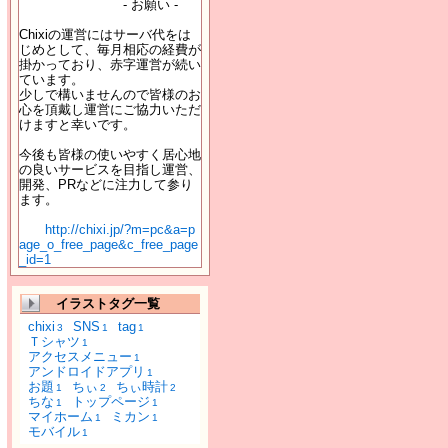
- お願い -
Chixiの運営にはサーバ代をは
じめとして、毎月相応の経費が
掛かっており、赤字運営が続い
ています。
少しで構いませんので皆様のお
心を頂戴し運営にご協力いただ
けますと幸いです。
今後も皆様の使いやすく居心地
の良いサービスを目指し運営、
開発、PRなどに注力して参り
ます。
http://chixi.jp/?m=pc&a=p
age_o_free_page&c_free_page
_id=1
イラストタグ一覧
chixi
SNS
tag
3
1
1
Ｔシャツ
1
アクセスメニュー
1
アンドロイドアプリ
1
お題
ちぃ
ちぃ時計
1
2
2
ちな
トップページ
1
1
マイホーム
ミカン
1
1
モバイル
1