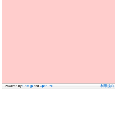
Powered by
Chixi.jp
and
OpenPNE
利用規約