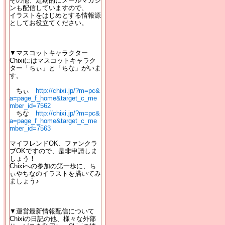
その他、定期的にメールマガジ
ンも配信していますので、
イラストをはじめとする情報源
としてお役立てください。
▼マスコットキャラクター
Chixiにはマスコットキャラク
ター「ちぃ」と「ちな」がいま
す。
ちぃ
http://chixi.jp/?m=pc&
a=page_f_home&target_c_me
mber_id=7562
ちな
http://chixi.jp/?m=pc&
a=page_f_home&target_c_me
mber_id=7563
マイフレンドOK、ファンクラ
ブOKですので、是非申請しま
しょう！
Chixiへの参加の第一歩に、ち
ぃやちなのイラストを描いてみ
ましょう♪
▼運営最新情報配信について
Chixiの日記の他、様々な外部