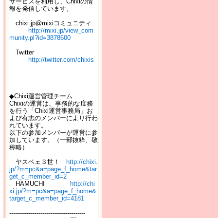
サービスを利用し、Chixiの情
報を発信しています。
chixi.jp@mixiコミュニティ
http://mixi.jp/view_com
munity.pl?id=3878600
Twitter
http://twitter.com/chixis
◆Chixi運営管理チーム
Chixiの運営は、事務的な庶務
を行う「Chixi運営事務局」お
よび有志のメンバーにより行わ
れています。
以下の参加メンバーが運営に参
加しています。（一部抜粋、敬
称略）
ヤスベェ３世！
http://chixi.
jp/?m=pc&a=page_f_home&tar
get_c_member_id=2
HAMUCHI
http://chi
xi.jp/?m=pc&a=page_f_home&
target_c_member_id=4181
---------------------------------------