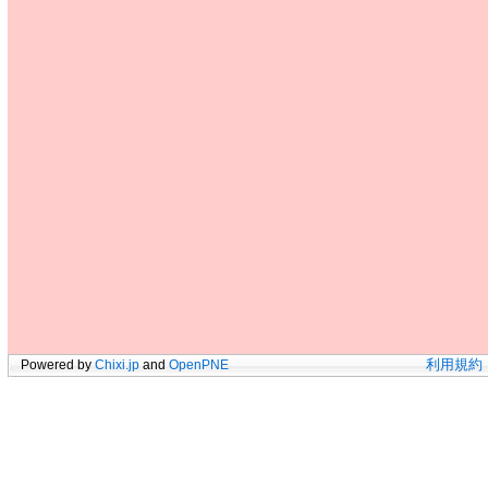
Powered by
Chixi.jp
and
OpenPNE
利用規約