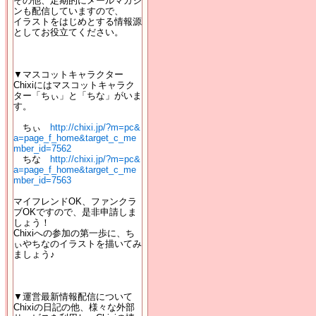
その他、定期的にメールマガジ
ンも配信していますので、
イラストをはじめとする情報源
としてお役立てください。
▼マスコットキャラクター
Chixiにはマスコットキャラク
ター「ちぃ」と「ちな」がいま
す。
ちぃ
http://chixi.jp/?m=pc&
a=page_f_home&target_c_me
mber_id=7562
ちな
http://chixi.jp/?m=pc&
a=page_f_home&target_c_me
mber_id=7563
マイフレンドOK、ファンクラ
ブOKですので、是非申請しま
しょう！
Chixiへの参加の第一歩に、ち
ぃやちなのイラストを描いてみ
ましょう♪
▼運営最新情報配信について
Chixiの日記の他、様々な外部