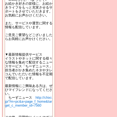
お絵かき好きの皆様に、お絵か
きライフをもっと充実させるサ
ポートをさせていただきます。
お気軽にお声かけください。
また、サービスや運営に関する
情報も配信しています。
ご意見ご要望などございました
らお気軽にお声かけください。
▼最新情報提供サービス
イラストやネットに関する様々
な情報を集めて配信するニュー
スサービス「ちーずニュース」
担当者がかき集めたネタやタレ
コんでいただいた情報を不定期
で配信しています。
最新情報にご興味ある方は、ぜ
ひマイフレンドになってくださ
い。
ちーずニュース
http://chixi.
jp/?m=pc&a=page_f_home&tar
get_c_member_id=7560