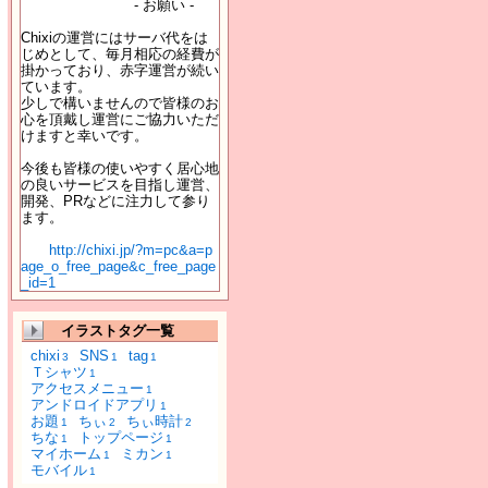
- お願い -
Chixiの運営にはサーバ代をは
じめとして、毎月相応の経費が
掛かっており、赤字運営が続い
ています。
少しで構いませんので皆様のお
心を頂戴し運営にご協力いただ
けますと幸いです。
今後も皆様の使いやすく居心地
の良いサービスを目指し運営、
開発、PRなどに注力して参り
ます。
http://chixi.jp/?m=pc&a=p
age_o_free_page&c_free_page
_id=1
イラストタグ一覧
chixi
SNS
tag
3
1
1
Ｔシャツ
1
アクセスメニュー
1
アンドロイドアプリ
1
お題
ちぃ
ちぃ時計
1
2
2
ちな
トップページ
1
1
マイホーム
ミカン
1
1
モバイル
1