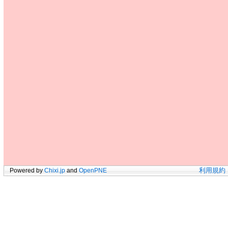
Powered by
Chixi.jp
and
OpenPNE
利用規約