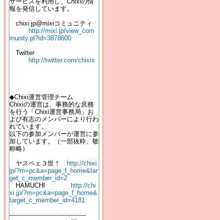
サービスを利用し、Chixiの情
報を発信しています。
chixi.jp@mixiコミュニティ
http://mixi.jp/view_com
munity.pl?id=3878600
Twitter
http://twitter.com/chixis
◆Chixi運営管理チーム
Chixiの運営は、事務的な庶務
を行う「Chixi運営事務局」お
よび有志のメンバーにより行わ
れています。
以下の参加メンバーが運営に参
加しています。（一部抜粋、敬
称略）
ヤスベェ３世！
http://chixi.
jp/?m=pc&a=page_f_home&tar
get_c_member_id=2
HAMUCHI
http://chi
xi.jp/?m=pc&a=page_f_home&
target_c_member_id=4181
---------------------------------------