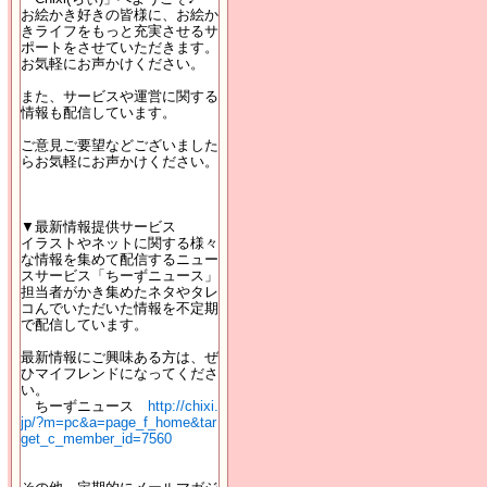
お絵かき好きの皆様に、お絵か
きライフをもっと充実させるサ
ポートをさせていただきます。
お気軽にお声かけください。
また、サービスや運営に関する
情報も配信しています。
ご意見ご要望などございました
らお気軽にお声かけください。
▼最新情報提供サービス
イラストやネットに関する様々
な情報を集めて配信するニュー
スサービス「ちーずニュース」
担当者がかき集めたネタやタレ
コんでいただいた情報を不定期
で配信しています。
最新情報にご興味ある方は、ぜ
ひマイフレンドになってくださ
い。
ちーずニュース
http://chixi.
jp/?m=pc&a=page_f_home&tar
get_c_member_id=7560