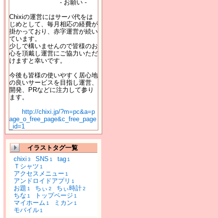
- お願い -
Chixiの運営にはサーバ代をは
じめとして、毎月相応の経費が
掛かっており、赤字運営が続い
ています。
少しで構いませんので皆様のお
心を頂戴し運営にご協力いただ
けますと幸いです。
今後も皆様の使いやすく居心地
の良いサービスを目指し運営、
開発、PRなどに注力して参り
ます。
http://chixi.jp/?m=pc&a=p
age_o_free_page&c_free_page
_id=1
イラストタグ一覧
chixi
SNS
tag
3
1
1
Ｔシャツ
1
アクセスメニュー
1
アンドロイドアプリ
1
お題
ちぃ
ちぃ時計
1
2
2
ちな
トップページ
1
1
マイホーム
ミカン
1
1
モバイル
1