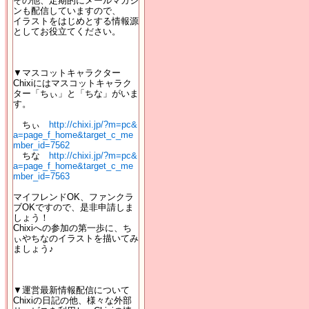
その他、定期的にメールマガジ
ンも配信していますので、
イラストをはじめとする情報源
としてお役立てください。
▼マスコットキャラクター
Chixiにはマスコットキャラク
ター「ちぃ」と「ちな」がいま
す。
ちぃ
http://chixi.jp/?m=pc&
a=page_f_home&target_c_me
mber_id=7562
ちな
http://chixi.jp/?m=pc&
a=page_f_home&target_c_me
mber_id=7563
マイフレンドOK、ファンクラ
ブOKですので、是非申請しま
しょう！
Chixiへの参加の第一歩に、ち
ぃやちなのイラストを描いてみ
ましょう♪
▼運営最新情報配信について
Chixiの日記の他、様々な外部