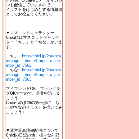
その他、定期的にメールマガジ
ンも配信していますので、
イラストをはじめとする情報源
としてお役立てください。
▼マスコットキャラクター
Chixiにはマスコットキャラク
ター「ちぃ」と「ちな」がいま
す。
ちぃ
http://chixi.jp/?m=pc&
a=page_f_home&target_c_me
mber_id=7562
ちな
http://chixi.jp/?m=pc&
a=page_f_home&target_c_me
mber_id=7563
マイフレンドOK、ファンクラ
ブOKですので、是非申請しま
しょう！
Chixiへの参加の第一歩に、ち
ぃやちなのイラストを描いてみ
ましょう♪
▼運営最新情報配信について
Chixiの日記の他、様々な外部