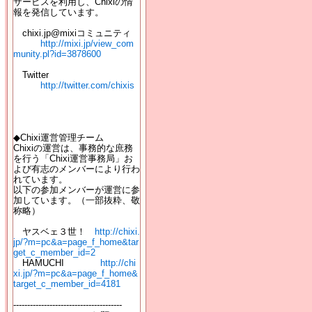
サービスを利用し、Chixiの情
報を発信しています。
chixi.jp@mixiコミュニティ
http://mixi.jp/view_com
munity.pl?id=3878600
Twitter
http://twitter.com/chixis
◆Chixi運営管理チーム
Chixiの運営は、事務的な庶務
を行う「Chixi運営事務局」お
よび有志のメンバーにより行わ
れています。
以下の参加メンバーが運営に参
加しています。（一部抜粋、敬
称略）
ヤスベェ３世！
http://chixi.
jp/?m=pc&a=page_f_home&tar
get_c_member_id=2
HAMUCHI
http://chi
xi.jp/?m=pc&a=page_f_home&
target_c_member_id=4181
---------------------------------------