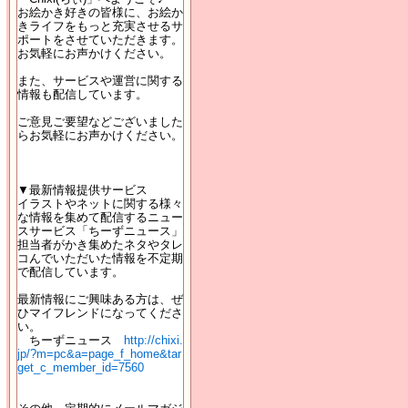
お絵かき好きの皆様に、お絵か
きライフをもっと充実させるサ
ポートをさせていただきます。
お気軽にお声かけください。
また、サービスや運営に関する
情報も配信しています。
ご意見ご要望などございました
らお気軽にお声かけください。
▼最新情報提供サービス
イラストやネットに関する様々
な情報を集めて配信するニュー
スサービス「ちーずニュース」
担当者がかき集めたネタやタレ
コんでいただいた情報を不定期
で配信しています。
最新情報にご興味ある方は、ぜ
ひマイフレンドになってくださ
い。
ちーずニュース
http://chixi.
jp/?m=pc&a=page_f_home&tar
get_c_member_id=7560