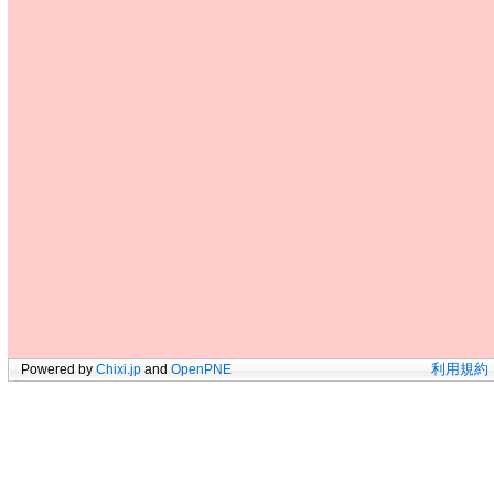
Powered by
Chixi.jp
and
OpenPNE
利用規約