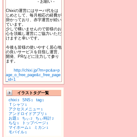
- お願い -
Chixiの運営にはサーバ代をは
じめとして、毎月相応の経費が
掛かっており、赤字運営が続い
ています。
少しで構いませんので皆様のお
心を頂戴し運営にご協力いただ
けますと幸いです。
今後も皆様の使いやすく居心地
の良いサービスを目指し運営、
開発、PRなどに注力して参り
ます。
http://chixi.jp/?m=pc&a=p
age_o_free_page&c_free_page
_id=1
イラストタグ一覧
chixi
SNS
tag
3
1
1
Ｔシャツ
1
アクセスメニュー
1
アンドロイドアプリ
1
お題
ちぃ
ちぃ時計
1
2
2
ちな
トップページ
1
1
マイホーム
ミカン
1
1
モバイル
1