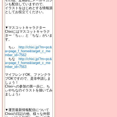
その他、定期的にメールマガジ
ンも配信していますので、
イラストをはじめとする情報源
としてお役立てください。
▼マスコットキャラクター
Chixiにはマスコットキャラク
ター「ちぃ」と「ちな」がいま
す。
ちぃ
http://chixi.jp/?m=pc&
a=page_f_home&target_c_me
mber_id=7562
ちな
http://chixi.jp/?m=pc&
a=page_f_home&target_c_me
mber_id=7563
マイフレンドOK、ファンクラ
ブOKですので、是非申請しま
しょう！
Chixiへの参加の第一歩に、ち
ぃやちなのイラストを描いてみ
ましょう♪
▼運営最新情報配信について
Chixiの日記の他、様々な外部