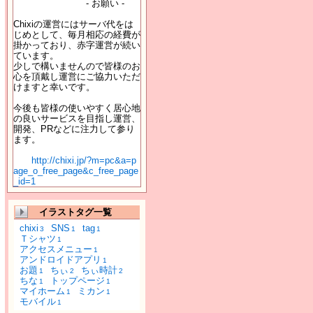
- お願い -
Chixiの運営にはサーバ代をは
じめとして、毎月相応の経費が
掛かっており、赤字運営が続い
ています。
少しで構いませんので皆様のお
心を頂戴し運営にご協力いただ
けますと幸いです。
今後も皆様の使いやすく居心地
の良いサービスを目指し運営、
開発、PRなどに注力して参り
ます。
http://chixi.jp/?m=pc&a=p
age_o_free_page&c_free_page
_id=1
イラストタグ一覧
chixi
SNS
tag
3
1
1
Ｔシャツ
1
アクセスメニュー
1
アンドロイドアプリ
1
お題
ちぃ
ちぃ時計
1
2
2
ちな
トップページ
1
1
マイホーム
ミカン
1
1
モバイル
1