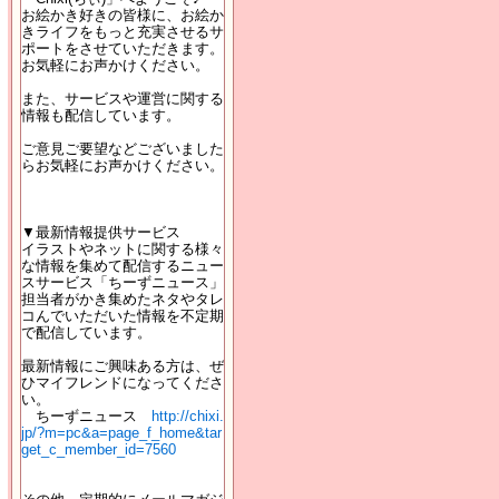
お絵かき好きの皆様に、お絵か
きライフをもっと充実させるサ
ポートをさせていただきます。
お気軽にお声かけください。
また、サービスや運営に関する
情報も配信しています。
ご意見ご要望などございました
らお気軽にお声かけください。
▼最新情報提供サービス
イラストやネットに関する様々
な情報を集めて配信するニュー
スサービス「ちーずニュース」
担当者がかき集めたネタやタレ
コんでいただいた情報を不定期
で配信しています。
最新情報にご興味ある方は、ぜ
ひマイフレンドになってくださ
い。
ちーずニュース
http://chixi.
jp/?m=pc&a=page_f_home&tar
get_c_member_id=7560