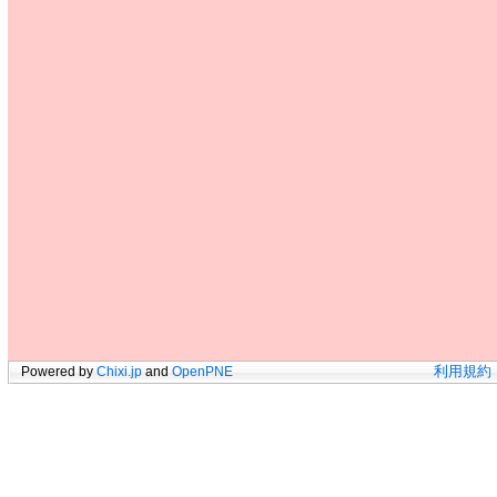
Powered by
Chixi.jp
and
OpenPNE
利用規約