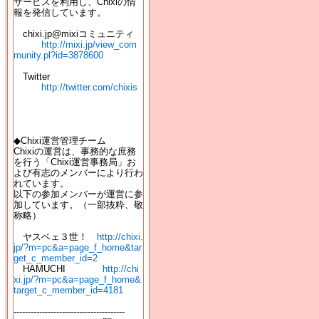
サービスを利用し、Chixiの情
報を発信しています。
chixi.jp@mixiコミュニティ
http://mixi.jp/view_com
munity.pl?id=3878600
Twitter
http://twitter.com/chixis
◆Chixi運営管理チーム
Chixiの運営は、事務的な庶務
を行う「Chixi運営事務局」お
よび有志のメンバーにより行わ
れています。
以下の参加メンバーが運営に参
加しています。（一部抜粋、敬
称略）
ヤスベェ３世！
http://chixi.
jp/?m=pc&a=page_f_home&tar
get_c_member_id=2
HAMUCHI
http://chi
xi.jp/?m=pc&a=page_f_home&
target_c_member_id=4181
---------------------------------------