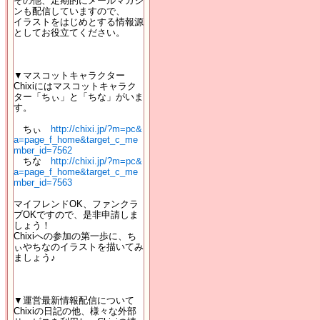
その他、定期的にメールマガジ
ンも配信していますので、
イラストをはじめとする情報源
としてお役立てください。
▼マスコットキャラクター
Chixiにはマスコットキャラク
ター「ちぃ」と「ちな」がいま
す。
ちぃ
http://chixi.jp/?m=pc&
a=page_f_home&target_c_me
mber_id=7562
ちな
http://chixi.jp/?m=pc&
a=page_f_home&target_c_me
mber_id=7563
マイフレンドOK、ファンクラ
ブOKですので、是非申請しま
しょう！
Chixiへの参加の第一歩に、ち
ぃやちなのイラストを描いてみ
ましょう♪
▼運営最新情報配信について
Chixiの日記の他、様々な外部