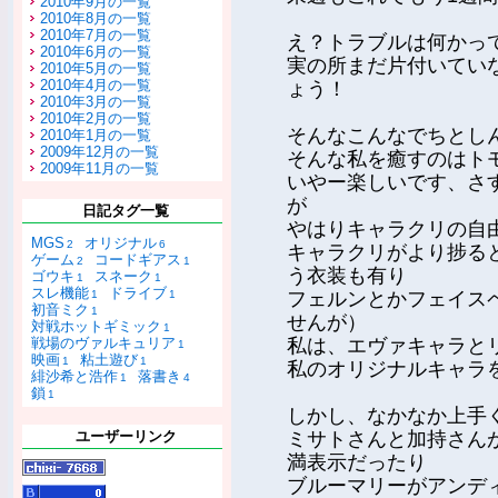
2010年9月の一覧
2010年8月の一覧
2010年7月の一覧
え？トラブルは何かっ
2010年6月の一覧
実の所まだ片付いてい
2010年5月の一覧
2010年4月の一覧
ょう！
2010年3月の一覧
2010年2月の一覧
そんなこんなでちとし
2010年1月の一覧
2009年12月の一覧
そんな私を癒すのはト
2009年11月の一覧
いやー楽しいです、さ
が
日記タグ一覧
やはりキャラクリの自
MGS
オリジナル
2
6
キャラクリがより捗る
ゲーム
コードギアス
2
1
う衣装も有り
ゴウキ
スネーク
1
1
スレ機能
ドライブ
1
1
フェルンとかフェイス
初音ミク
1
せんが）
対戦ホットギミック
1
戦場のヴァルキュリア
私は、エヴァキャラと
1
映画
粘土遊び
1
1
私のオリジナルキャラ
緋沙希と浩作
落書き
1
4
鎖
1
しかし、なかなか上手
ユーザーリンク
ミサトさんと加持さん
満表示だったり
ブルーマリーがアンデ