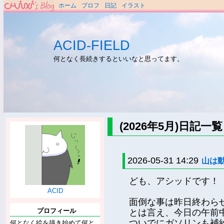
ホーム
プロフ
日記
イラスト
ACID-FIELD
何となく長続きするといいなと思ってます。
(2026年5月)日記一覧
2026-05-31 14:29
山は
ども、アシッドです！
ACID
面倒な事は昨日終わら
プロフィール
とは言え、今日の午前
ついでにガソリンも補
何となく絵を描き始めて何と