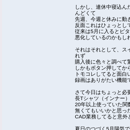
しかし、連休中寝込ん
んどくて
先週、今週と休みに動
反面これはひょっとし
従来は5月に入るとピ
悪化しているのかもし
それはそれとして、ス
れず
購入後に色々と調べて
しかもボタン押してか
トモコレしてると面白
録画はありがたい機能
さて今日はちょっと必
長Tシャツ（インナー
20年以上使っていた
無くてもいいかと思っ
CAD業務してると意外
夏日のつづく5月陽気