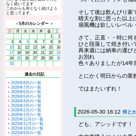
なく続いてます
これからも何となく続けよう
そして後は飲んびり家
と思ってます。
晴天な割に思った以上
＜
5月のカレンダー
＞
扇風機は欲しいレベル
日
月
火
水
木
金
土
1
2
さて、正直・・特に何
3
4
5
6
7
8
9
ひと段落して焼き付い
10
11
12
13
14
15
16
再来週には納車の運び
17
18
19
20
21
22
23
お別れ
24
25
26
27
28
29
30
色々ありましたが14年
31
過去の日記
とにかく明日からの業
2026年8月の一覧
2026年7月の一覧
ではまたいずれ！
2026年6月の一覧
2026年5月の一覧
2026年4月の一覧
2026年3月の一覧
2026年2月の一覧
2026-05-30 16:12
何と
2026年1月の一覧
2025年12月の一覧
ども、アシッドです！
2025年11月の一覧
2025年10月の一覧
2025年9月の一覧