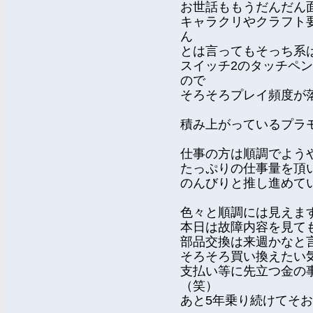
お世話ももうだんだん
キャラクリやクラフト
ん
とは言ってもそっち系
スイッチ2のタッチペ
ので
そろそろプレイ頻度が
積み上がっているプラ
仕事の方は順調でよう
たっぷりの仕事量を頂
のんびりと推し進めて
色々と順調には見えま
本日は故障内容を見て
部品交換は来週かなと
そろそろ買い換えたい
支払い等に先立つ金の
（笑）
あと5年乗り続けてそ