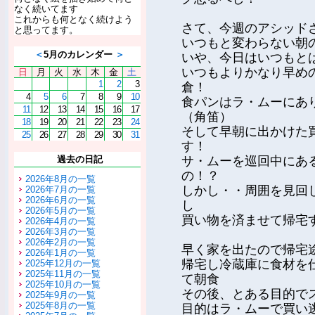
なく続いてます
これからも何となく続けよう
さて、今週のアシッド
と思ってます。
いつもと変わらない朝
＜
5月のカレンダー
＞
いや、今日はいつもと
いつもよりかなり早め
日
月
火
水
木
金
土
1
2
3
倉！
4
5
6
7
8
9
10
食パンはラ・ムーにあ
11
12
13
14
15
16
17
（角笛）
18
19
20
21
22
23
24
そして早朝に出かけた
25
26
27
28
29
30
31
す！
過去の日記
サ・ムーを巡回中にあ
の！？
2026年8月の一覧
しかし・・周囲を見回
2026年7月の一覧
2026年6月の一覧
し
2026年5月の一覧
買い物を済ませて帰宅
2026年4月の一覧
2026年3月の一覧
2026年2月の一覧
早く家を出たので帰宅
2026年1月の一覧
帰宅し冷蔵庫に食材を
2025年12月の一覧
2025年11月の一覧
て朝食
2025年10月の一覧
その後、とある目的で
2025年9月の一覧
2025年8月の一覧
目的はラ・ムーで買い