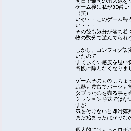
初日で最初のボス線を
ゲーム後に私が3D酔
（笑）
いや・・このゲーム酔
い・・・
その後も気分が落ち着
物の数分で遊んでられ
しかし、コンフィグ設
いたので
すてぃくの感度を思い
各段に酔わなくなりま
ゲームそのものはちょ
武器も豊富でパーツも
ダブったのを売る事も
ミッション形式ではな
すが
気を付けないと即滑落
まだ始まったばかりな
個人的にはもっとロボ