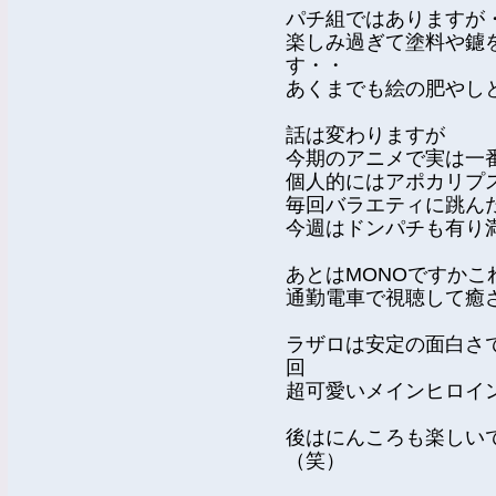
パチ組ではありますが
楽しみ過ぎて塗料や鑢
す・・
あくまでも絵の肥やし
話は変わりますが
今期のアニメで実は一
個人的にはアポカリプ
毎回バラエティに跳ん
今週はドンパチも有り
あとはMONOですかこ
通勤電車で視聴して癒
ラザロは安定の面白さ
回
超可愛いメインヒロイ
後はにんころも楽しい
（笑）