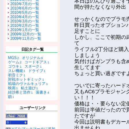
本日はのんびり過ごす
2010年7月の一覧
間が持たなくなり外出
2010年6月の一覧
2010年5月の一覧
2010年4月の一覧
せっかくなのでプラモ
2010年3月の一覧
昨日買ったオプション
2010年2月の一覧
2010年1月の一覧
足すことに
2009年12月の一覧
しかし、ここで初期の
2009年11月の一覧
て
ライフル2丁分ほど購
日記タグ一覧
しましょう
MGS
オリジナル
2
6
気付けばガンプラも含
ゲーム
コードギアス
2
1
ゴウキ
スネーク
生してます
1
1
スレ機能
ドライブ
1
1
ちょっと買い過ぎです
初音ミク
1
対戦ホットギミック
1
戦場のヴァルキュリア
1
ついでに寄ったハード
映画
粘土遊び
1
1
又もAC6プラモジャ
緋沙希と浩作
落書き
1
4
鎖
い！！！
1
価格は・・要らない定
ユーザーリンク
前回は半値だったので
たですが
今回は説明書もデカー
出ませんね
はてなブックマークに追加