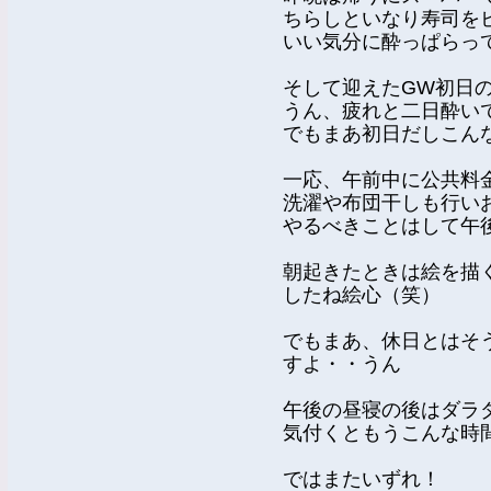
ちらしといなり寿司を
いい気分に酔っぱらっ
そして迎えたGW初日
うん、疲れと二日酔い
でもまあ初日だしこん
一応、午前中に公共料
洗濯や布団干しも行い
やるべきことはして午
朝起きたときは絵を描
したね絵心（笑）
でもまあ、休日とはそ
すよ・・うん
午後の昼寝の後はダラ
気付くともうこんな時
ではまたいずれ！