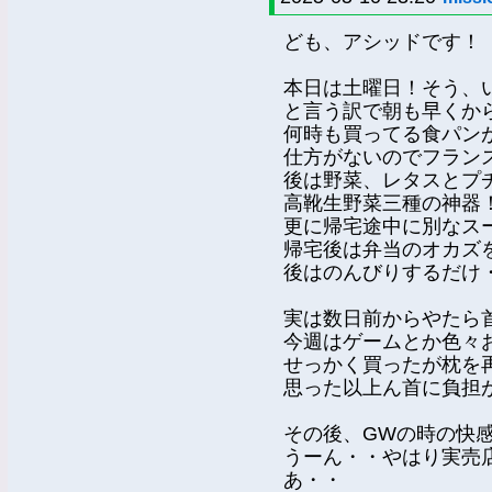
ども、アシッドです！
本日は土曜日！そう、
と言う訳で朝も早くか
何時も買ってる食パン
仕方がないのでフラン
後は野菜、レタスとプ
高靴生野菜三種の神器
更に帰宅途中に別なス
帰宅後は弁当のオカズ
後はのんびりするだけ
実は数日前からやたら
今週はゲームとか色々
せっかく買ったが枕を
思った以上ん首に負担
その後、GWの時の快
うーん・・やはり実売
あ・・