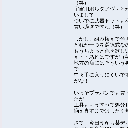
（笑）
宇宙用ポルタノヴァと
いまして
ついでに武器セットも
買い過ぎですね（笑）
しかし、組み換えで色
どれか一つを選択式な
もうちょっと色々欲し
え・・あればですが（
地方の店にはそういう
で
中々手に入りにくいで
がな！
いっそプラバンでも買
たが
工具ももうすべて処分
揃え直すまではしたく
さて、今日朝から某デ