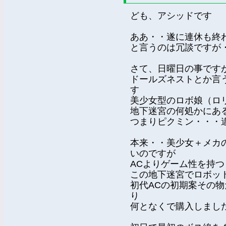
ども、アシッドです
ああ・・遂に連休も終
と言うのは冗談ですが
さて、日曜日の事です
ドールズネストとか言
す
美少女型のロボ娘（ロ
地下迷宮の何処かにあ
つまりピクミン・・・
本来・・美少女＋メカ
いのですが
ACよりゲーム性を持
この地下迷宮でロボッ
初代ACの初期案その
り
何となくで購入しまし