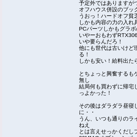
予定外ではありますが
オフハウス併設のブッ
うおっ！ハードオフ貧
しかも内容の力の入れ
PCパーツしかもグラ
いやーおもわずRTX30
いや要らんだろ！
他にも世代は古いけど現役
る！
しかも安い！給料出たら
とちょっと興奮するも
無し
結局何も買わずに帰宅
っよかった！
その後はダラダラ昼寝
に・・
うん、いつも通りのラ
ねえ
とは言えせっかくだし