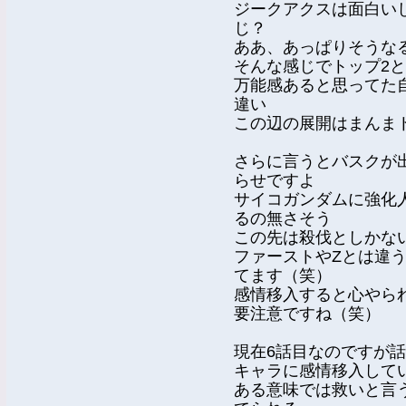
ジークアクスは面白い
じ？
ああ、あっぱりそうな
そんな感じでトップ2
万能感あると思ってた
違い
この辺の展開はまんま
さらに言うとバスクが
らせですよ
サイコガンダムに強化
るの無さそう
この先は殺伐としかな
ファーストやZとは違
てます（笑）
感情移入すると心やら
要注意ですね（笑）
現在6話目なのですが
キャラに感情移入して
ある意味では救いと言