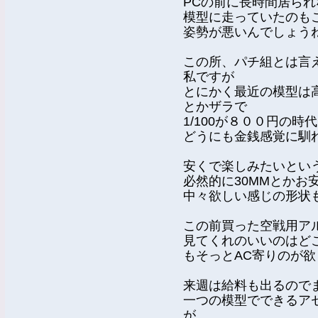
PCの前に長時間居ら
模型に走っていたのも
姿勢が悪いんでしょう
この所、パチ組とは言
私ですが
とにかく最近の模型は高
とかザラで
1/100が８００円の
どうにも金銭感覚に馴
安くで楽しみたいとい
必然的に30MMとかお
中々欲しい感じの形状
この前買った空戦用ア
見てくれのいいのはど
もそっとAC寄りのが
来週は給料も出るので
一つの模型でできるア
が