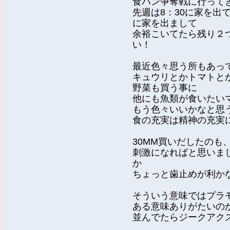
食パン争奪戦に行って
先週は8：30に家を出
に家を出まして
余裕こいてたら残り２
い！
最近色々思う所もあっ
キュウリとかトマトと
野菜も買う事に
他にも魚類が食いたい
もう色々いいかなと思
食の充実は精神の充実
30MM買いだしたのも
刺激になればと思いま
か
ちょっと歯止めが利か
そういう意味ではプラ
ある意味ありがたいの
並んでたらジークアク