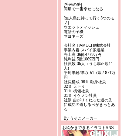
[将来の夢]
同期で一番幸せになる
[無人島に持って行く3つのモ
ノ]
ウエットティッシュ
電話の子機
マヨネーズ
会社名 HAMUCHI株式会社
事業内容 スパイ派遣業
売上高 36億4779万円
純利益 5億1069万円
社員数 35人（うち非正規11
人)
平均年齢/年収 51.7歳 / 871万
円
社員構成 96％ 独身社員
02％ 天下り
01％ 横領社員
01％ イケメン社員
社訓 曲がりくねった道の先
に成功の道しるべがきっとあ
る
By うそこメーカー
お絵かきできるイラストSNS