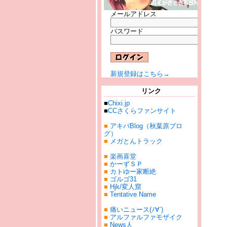
メールアドレス
パスワード
新規登録はこちら→
リンク
■
Chixi.jp
■
CCさくらファンサイト
■
アキバBlog（秋葉原ブロ
グ）
■
メガとんトラック
■
楽画喜堂
■
かーずＳＰ
■
カトゆー家断絶
■
ゴルゴ31
■
Hjk/変人窟
■
Tentative Name
■
痛いニュース(ﾉ∀`)
■
アルファルファモザイク
■
News人