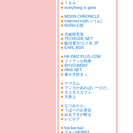
■
ＴＢＮ
■
everything is gone
■
MOON CHRONICLE
■
Intermezzo(めっつぉ)
■
RinRin王国
■
月姫研究室
■
TECHSIDE.NET
■
駿河電力/スク水.JP
■
EARL.BOX
■
HK-DMZ PLUS.COM
■
フィアンセ戦車
■
秒刊SUNDAY
■
HMX.NET
■
春が大好きっ
■
ヤマカム
■
マンガがあればいーのだ。
■
モエモエカフェ
■
大炎上
■
なつみかん。
■
うぱーのお茶会
■
ぬるヲタが斬る
■
レビログ
■
foo-bar-baz
■
アキバHOBBY