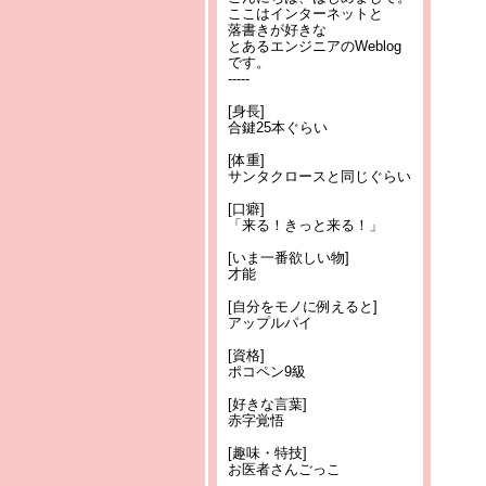
ここはインターネットと
落書きが好きな
とあるエンジニアのWeblog
です。
-----
[身長]
合鍵25本ぐらい
[体重]
サンタクロースと同じぐらい
[口癖]
「来る！きっと来る！」
[いま一番欲しい物]
才能
[自分をモノに例えると]
アップルパイ
[資格]
ポコペン9級
[好きな言葉]
赤字覚悟
[趣味・特技]
お医者さんごっこ